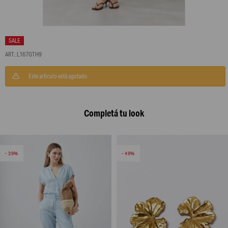
L167GTH9
Este artículo está agotado.
Completá tu look
39
49