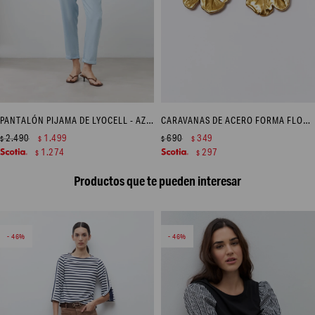
PANTALÓN PIJAMA DE LYOCELL - AZUL CLARO
CARAVANAS DE ACERO FORMA FLORAL - DORADO
2.490
1.499
690
349
$
$
$
$
1.274
297
$
$
Productos que te pueden interesar
46
46