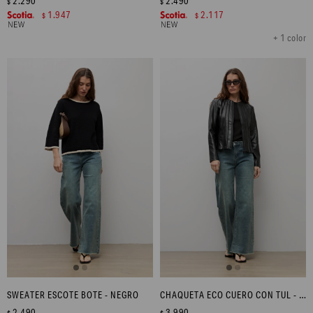
2.290
2.490
$
$
1.947
2.117
$
$
+ 1 color
SWEATER ESCOTE BOTE - NEGRO
CHAQUETA ECO CUERO CON TUL - NEGRO
2.490
3.990
$
$