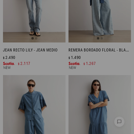
JEAN RECTO LILY - JEAN MEDIO
REMERA BORDADO FLORAL - BLANCO
2.490
1.490
$
$
2.117
1.267
$
$
chat_bubble