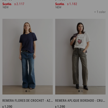
2.117
1.182
$
$
+ 1 color
REMERA FLORES DE CROCHET - AZUL MARINO
REMERA APLIQUE BORDADO - CRUDO
1.390
1.390
$
$