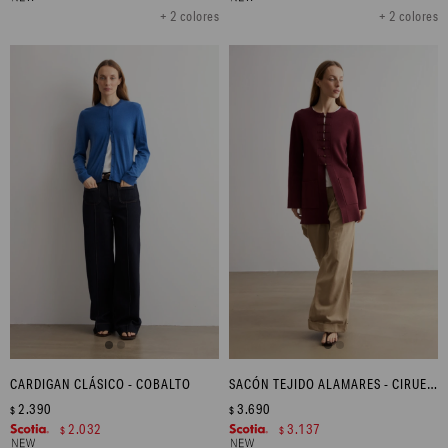
+ 2 colores
+ 2 colores
CARDIGAN CLÁSICO - COBALTO
SACÓN TEJIDO ALAMARES - CIRUELA
2.390
3.690
$
$
2.032
3.137
$
$