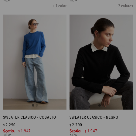
+ 1 color
+ 2 colores
SWEATER CLÁSICO - COBALTO
SWEATER CLÁSICO - NEGRO
2.290
2.290
$
$
1.947
1.947
$
$