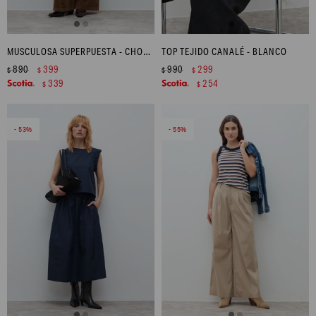
MUSCULOSA SUPERPUESTA - CHOCOLATE
TOP TEJIDO CANALÉ - BLANCO
890
399
990
299
$
$
$
$
339
254
$
$
53
55