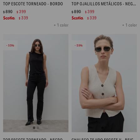
TOP ESCOTE TORNEADO - BORDO
TOP OJALILLOS METÁLICOS - NEGRO
890
399
890
399
$
$
$
$
339
339
$
$
+ 1 color
+ 1 color
55
59
TOP ESCOTE TORNEADO - NEGRO
CHALECO TEJIDO ESCOTE V - BEIGE MELANGE