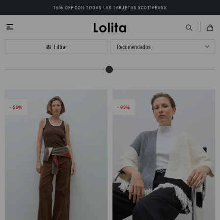
15% OFF CON TODAS LAS TARJETAS SCOTIABANK

Recomendados
55
69