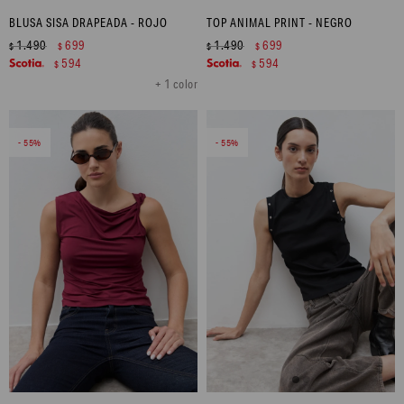
BLUSA SISA DRAPEADA - ROJO
TOP ANIMAL PRINT - NEGRO
1.490
699
1.490
699
$
$
$
$
594
594
$
$
+ 1 color
55
55