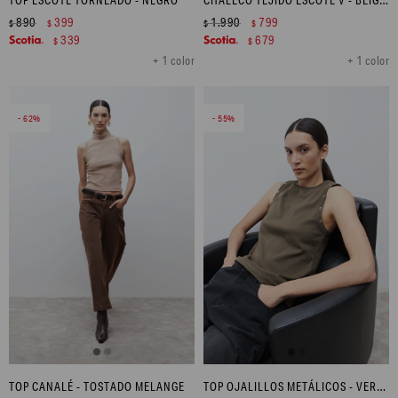
890
399
1.990
799
$
$
$
$
339
679
$
$
+ 1 color
+ 1 color
62
55
TOP CANALÉ - TOSTADO MELANGE
TOP OJALILLOS METÁLICOS - VERDE OLIVA