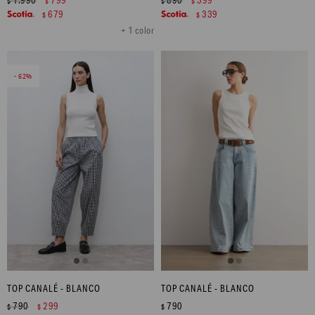
$
$
$
$
679
339
$
$
+ 1 color
62
TOP CANALÉ - BLANCO
TOP CANALÉ - BLANCO
790
299
790
$
$
$