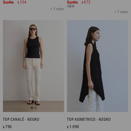
254
672
$
$
+ 1 color
+ 1 color
TOP CANALÉ - NEGRO
TOP ASIMETRICO - NEGRO
790
1.990
$
$