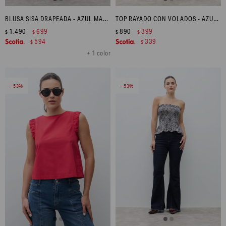
BLUSA SISA DRAPEADA - AZUL MARINO
TOP RAYADO CON VOLADOS - AZUL MARINO
1.490
699
890
399
$
$
$
$
594
339
$
$
+ 1 color
53
53