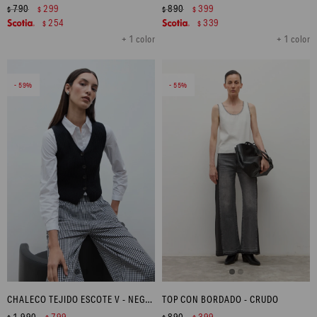
790
299
890
399
$
$
$
$
254
339
$
$
+ 1 color
+ 1 color
59
55
CHALECO TEJIDO ESCOTE V - NEGRO
TOP CON BORDADO - CRUDO
1.990
799
890
399