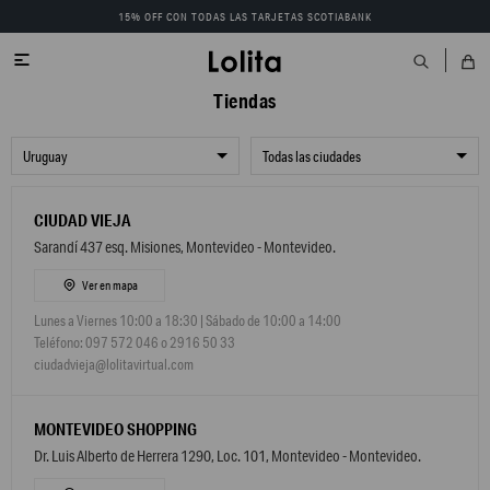
15% OFF CON TODAS LAS TARJETAS SCOTIABANK

Tiendas
CIUDAD VIEJA
Sarandí 437 esq. Misiones, Montevideo - Montevideo.
Ver en mapa
Lunes a Viernes 10:00 a 18:30 | Sábado de 10:00 a 14:00
Teléfono: 097 572 046 o 2916 50 33
ciudadvieja@lolitavirtual.com
MONTEVIDEO SHOPPING
Dr. Luis Alberto de Herrera 1290, Loc. 101, Montevideo - Montevideo.