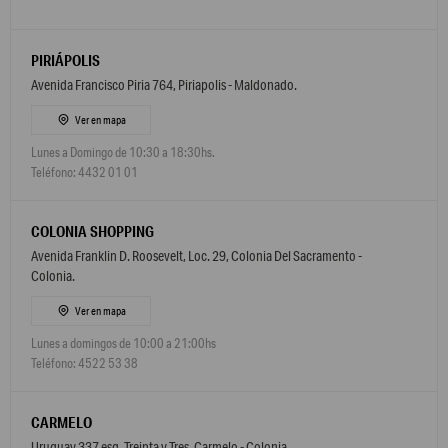
PIRIÁPOLIS
Avenida Francisco Piria 764, Piriapolis - Maldonado.
Ver en mapa
Lunes a Domingo de 10:30 a 18:30hs.
Teléfono: 4432 01 01
COLONIA SHOPPING
Avenida Franklin D. Roosevelt, Loc. 29, Colonia Del Sacramento -
Colonia.
Ver en mapa
Lunes a domingos de 10:00 a 21:00hs
Teléfono: 4522 53 38
CARMELO
Uruguay 337 esq. Treinta y Tres, Carmelo - Colonia.