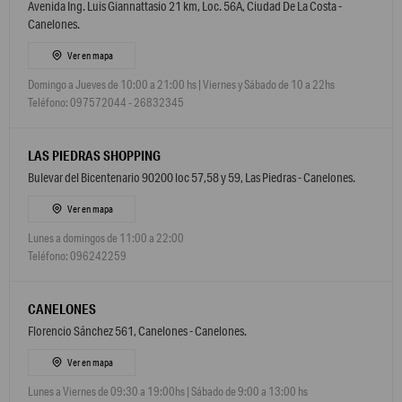
Avenida Ing. Luis Giannattasio 21 km, Loc. 56A, Ciudad De La Costa -
Canelones.
Ver en mapa
Domingo a Jueves de 10:00 a 21:00 hs | Viernes y Sábado de 10 a 22hs
Teléfono: 097572044 - 26832345
LAS PIEDRAS SHOPPING
Bulevar del Bicentenario 90200 loc 57,58 y 59, Las Piedras - Canelones.
Ver en mapa
Lunes a domingos de 11:00 a 22:00
Teléfono: 096242259
CANELONES
Florencio Sánchez 561, Canelones - Canelones.
Ver en mapa
Lunes a Viernes de 09:30 a 19:00hs | Sábado de 9:00 a 13:00 hs