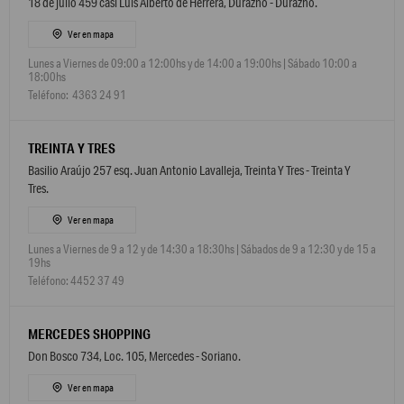
18 de julio 459 casi Luis Alberto de Herrera, Durazno - Durazno.
Ver en mapa
Lunes a Viernes de 09:00 a 12:00hs y de 14:00 a 19:00hs | Sábado 10:00 a
18:00hs
Teléfono: 4363 24 91
TREINTA Y TRES
Basilio Araújo 257 esq. Juan Antonio Lavalleja, Treinta Y Tres - Treinta Y
Tres.
Ver en mapa
Lunes a Viernes de 9 a 12 y de 14:30 a 18:30hs | Sábados de 9 a 12:30 y de 15 a
19hs
Teléfono: 4452 37 49
MERCEDES SHOPPING
Don Bosco 734, Loc. 105, Mercedes - Soriano.
Ver en mapa