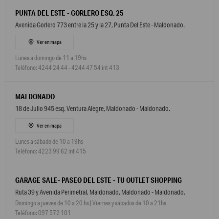
PUNTA DEL ESTE - GORLERO ESQ. 25
Avenida Gorlero 773 entre la 25 y la 27, Punta Del Este - Maldonado.
Ver en mapa
Lunes a domingo de 11 a 19hs
Teléfono: 4244 24 44 - 4244 47 54 int 413
MALDONADO
18 de Julio 945 esq. Ventura Alegre, Maldonado - Maldonado.
Ver en mapa
Lunes a sábado de 10 a 19hs
Teléfono: 4223 99 62 int 415
GARAGE SALE- PASEO DEL ESTE - TU OUTLET SHOPPING
Ruta 39 y Avenida Perimetral, Maldonado, Maldonado - Maldonado.
Domingo a jueves de 10 a 20 hs | Viernes y sábados de 10 a 21hs
Teléfono: 097 572 101