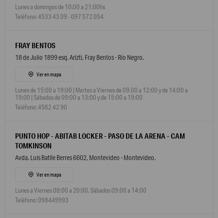
Lunes a domingos de 10:00 a 21:00hs
Teléfono: 4533 43 09 - 097 572 054
FRAY BENTOS
18 de Julio 1899 esq. Arizti, Fray Bentos - Río Negro.
Ver en mapa
Lunes de 15:00 a 19:00 | Martes a Viernes de 09.00 a 12:00 y de 14:00 a
19:00 | Sábados de 09:00 a 13:00 y de 15:00 a 19:00
Teléfono: 4562 42 90
PUNTO HOP - ABITAB LOCKER - PASO DE LA ARENA - CAM
TOMKINSON
Avda. Luis Batlle Berres 6602, Montevideo - Montevideo.
Ver en mapa
Lunes a Viernes 08:00 a 20:00, Sábados 09:00 a 14:00
Teléfono: 098449993