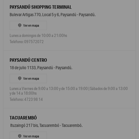
PAYSANDÚ SHOPPING TERMINAL
Bulevar Artigas 770, Local 5 y 6, Paysandú - Paysandú.
Ver en mapa
Lunes a domingos de 10:00 a 21:00hs
Teléfono: 097572072
PAYSANDÚ CENTRO
18 de julio 1133, Paysandú - Paysandú.
Ver en mapa
Lunes a Viernes de 9:00 a 13:00 y de 15:00 a 19:00 | Sábados de 9:00 a 13:00
y de 14 a 18:00hs
Teléfono: 4723 98 14
TACUAREMBÓ
Ituzaingó 217 bis, Tacuarembó - Tacuarembó.
Ver en mapa