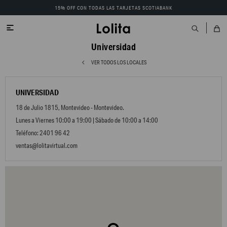
15% OFF CON TODAS LAS TARJETAS SCOTIABANK

Universidad
VER TODOS LOS LOCALES
UNIVERSIDAD
18 de Julio 1815, Montevideo - Montevideo.
Lunes a Viernes 10:00 a 19:00 | Sábado de 10:00 a 14:00
Teléfono: 2401 96 42
ventas@lolitavirtual.com