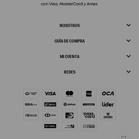
NOSOTROS
GUÍA DE COMPRA
MI CUENTA
REDES
chat_bubble