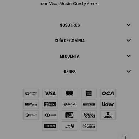
NOSOTROS
GUÍA DE COMPRA
MI CUENTA
REDES
chat_bubble