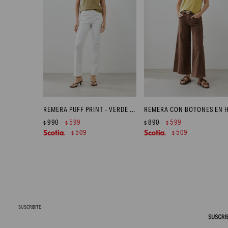
REMERA PUFF PRINT - VERDE OLIVA
990
599
890
599
$
$
$
$
509
509
$
$
SUSCRIBITE