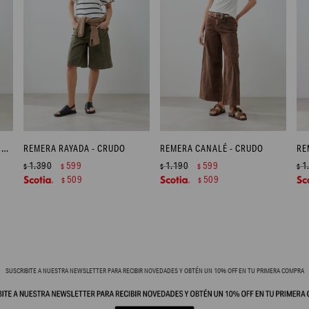
REMERA CON BOTONES EN HOMBROS - PISTACHO
REMERA RAYADA - CRUDO
REMERA CANALÉ - CRUDO
1.390
599
1.190
599
1
$
$
$
$
$
509
509
$
$
SUSCRIBITE A NUESTRA NEWSLETTER PARA RECIBIR NOVEDADES Y OBTÉN UN 10% OFF EN TU PRIMERA COMPRA