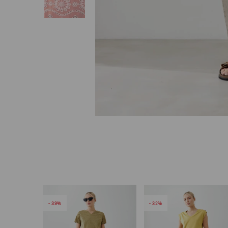
39
32