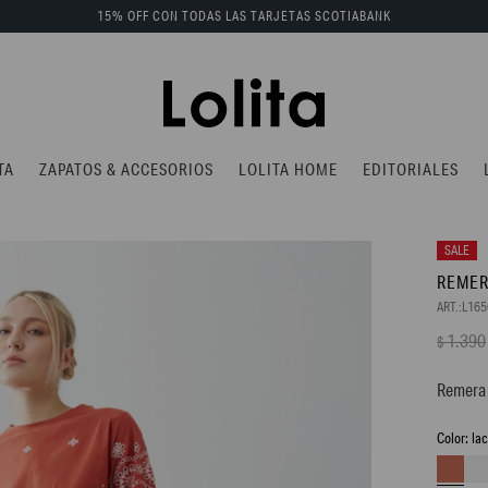
15% OFF CON TODAS LAS TARJETAS SCOTIABANK
TA
ZAPATOS & ACCESORIOS
LOLITA HOME
EDITORIALES
REMER
L16
1.390
$
Remera 
la