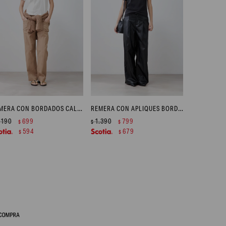
REMERA CON BORDADOS CALADOS - CRUDO
REMERA CON APLIQUES BORDADOS - NEGRO
.190
699
1.390
799
$
$
$
594
679
$
$