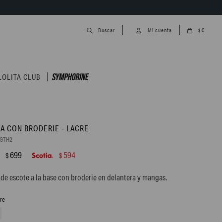
0
$
LOLITA CLUB
A CON BRODERIE - LACRE
5GTH2
699
594
$
$
de escote a la base con broderie en delantera y mangas.
cre