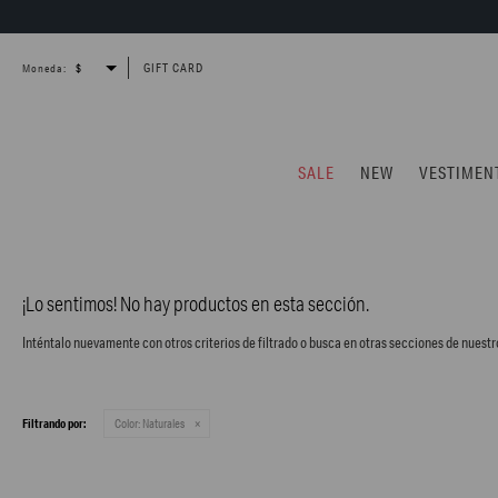
GIFT CARD
Moneda:
SALE
NEW
VESTIMEN
¡Lo sentimos! No hay productos en esta sección.
Inténtalo nuevamente con otros criterios de filtrado o busca en otras secciones de nuestr
Filtrando por:
Color:
Naturales