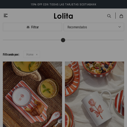
15% OFF CON TODAS LAS TARJETAS SCOTIABANK

Recomendados
Filtrando por:
Home