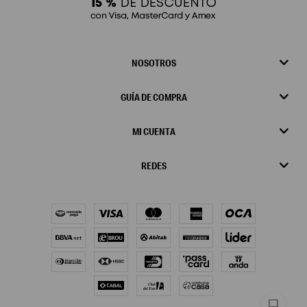
NOSOTROS
GUÍA DE COMPRA
MI CUENTA
REDES
chat_bubble