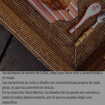
H4MF7
La colección de vajilla está pintada a mano, inspirada en la naturaleza y
las estampas de verano de Lolita, ideal para llevar arte y autenticidad a
tu hogar.
Las variaciones en color y diseño son caracteristicas propias de cada
pieza, lo que las convierte en únicas.
En la colección Selva Marina, los diseños de los peces son variados y
seleccionados aleatoriamente, por lo que no puedes elegir uno
especifico.