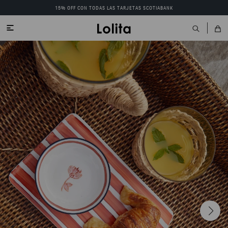
15% OFF CON TODAS LAS TARJETAS SCOTIABANK

ENVIAR