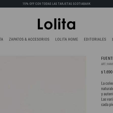
15% OFF CON TODAS LAS TARJETAS SCOTIABANK
TA
ZAPATOS & ACCESORIOS
LOLITA HOME
EDITORIALES
FUENT
H4M
1.690
$
ENVIAR
La cole
natural
y auten
Las var
cada pi