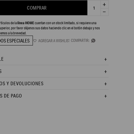
add
COMPRAR
remove
tículos de la
línea HOME
cuentan con un stock limitado, si requiere una
uperior, por favor déjenos sus datos haciendo clic en el botón debajo y nos
emos a la brevedad.
DOS ESPECIALES

LE
S
OS Y DEVOLUCIONES
S DE PAGO