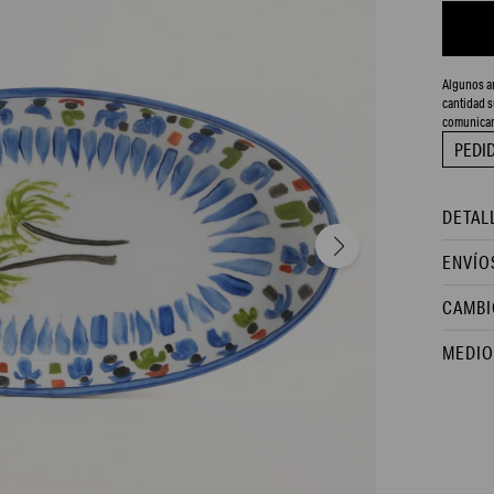
Algunos ar
cantidad s
comunicar
PEDI
DETAL
ENVÍO
CAMBI
MEDIO