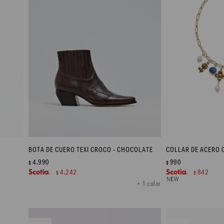
BOTA DE CUERO TEXI CROCO - CHOCOLATE
4.990
990
$
$
4.242
842
$
$
+ 1 color