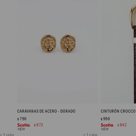
CARAVANAS DE ACERO - DORADO
CINTURÓN CROCCO
790
990
$
$
672
842
$
$
+ 1 color
+ 1 color