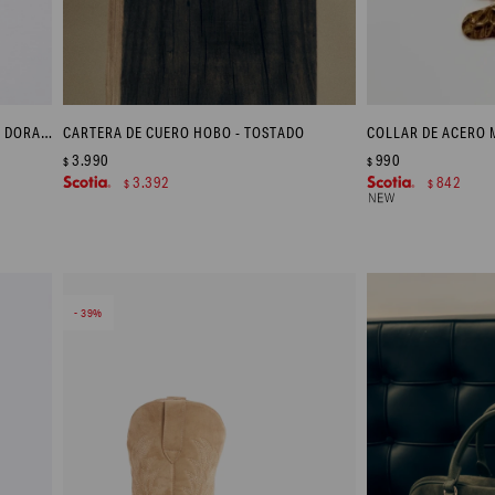
CARAVANAS DE ACERO MACHACADO - DORADO
CARTERA DE CUERO HOBO - TOSTADO
COLLAR DE ACERO
3.990
990
$
$
3.392
842
$
$
39