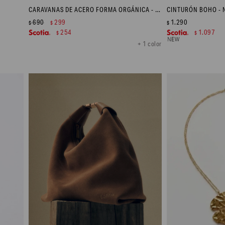
CARAVANAS DE ACERO FORMA ORGÁNICA - PLATEADO
CINTURÓN BOHO - 
690
299
1.290
$
$
$
254
1.097
$
$
+ 1 color