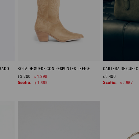
ORADO
BOTA DE SUEDE CON PESPUNTES - BEIGE
CARTERA DE CUERO 
3.290
1.999
3.490
$
$
$
1.699
2.967
$
$