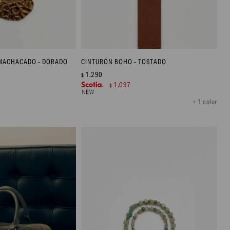
 MACHACADO - DORADO
CINTURÓN BOHO - TOSTADO
1.290
$
1.097
$
+ 1 color