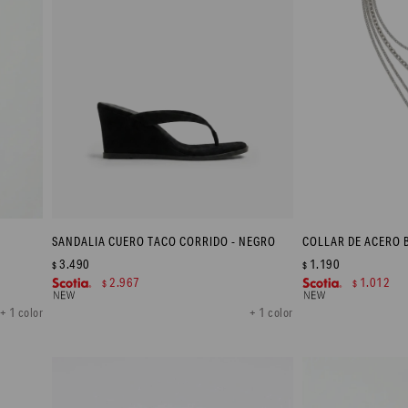
SANDALIA CUERO TACO CORRIDO - NEGRO
COLLAR DE ACERO 
3.490
1.190
$
$
2.967
1.012
$
$
+ 1 color
+ 1 color