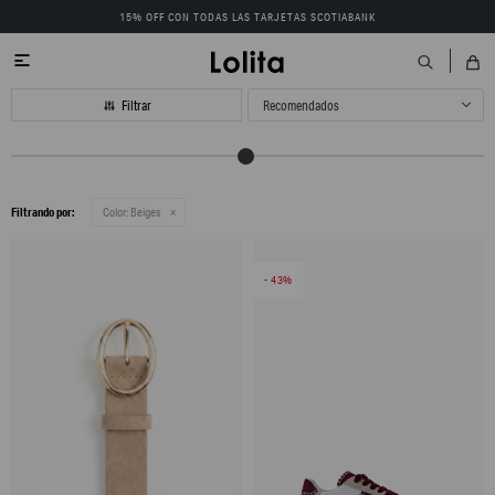
15% OFF CON TODAS LAS TARJETAS SCOTIABANK

Recomendados
Filtrando por:
Color:
Beiges
43