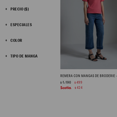
PRECIO
($)
ESPECIALES
COLOR
TIPO DE MANGA
1.190
499
$
$
424
$