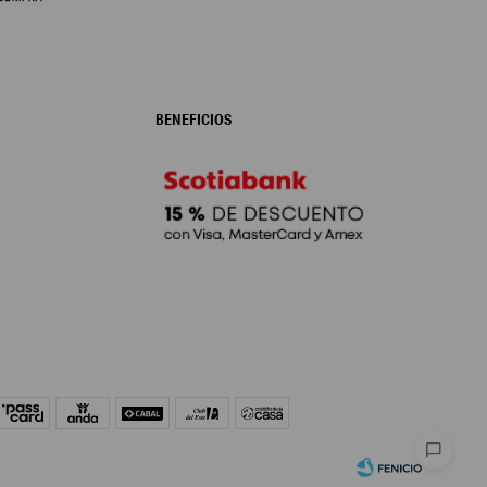
BENEFICIOS
chat_bubble