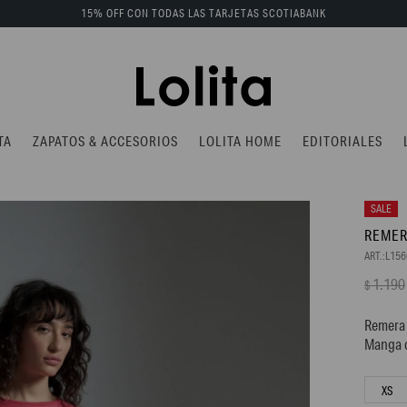
15% OFF CON TODAS LAS TARJETAS SCOTIABANK
TA
ZAPATOS & ACCESORIOS
LOLITA HOME
EDITORIALES
REMER
L15
1.190
$
Remera 
Manga c
XS