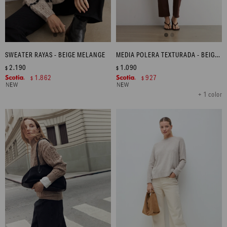
SWEATER RAYAS - BEIGE MELANGE
MEDIA POLERA TEXTURADA - BEIGE MELANGE
2.190
1.090
$
$
1.862
927
$
$
+ 1 color