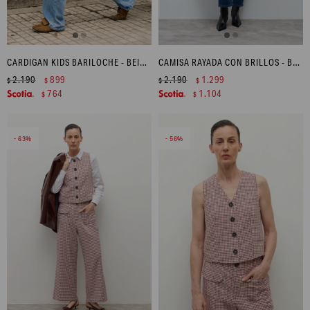
CARDIGAN KIDS BARILOCHE - BEIGE MELANGE
CAMISA RAYADA CON BRILLOS - BEIGE
2.190
899
2.190
1.299
$
$
$
$
764
1.104
$
$
63
56