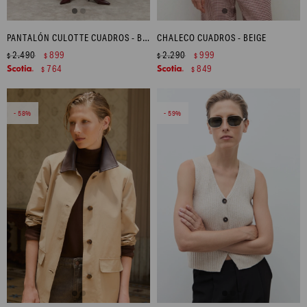
PANTALÓN CULOTTE CUADROS - BEIGE
CHALECO CUADROS - BEIGE
2.490
899
2.290
999
$
$
$
$
764
849
$
$
58
59