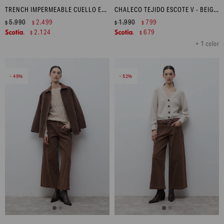
TRENCH IMPERMEABLE CUELLO EN CONTRASTE - BEIGE
CHALECO TEJIDO ESCOTE V - BEIGE MELANGE
5.990
2.499
1.990
799
$
$
$
$
2.124
679
$
$
+ 1 color
49
52