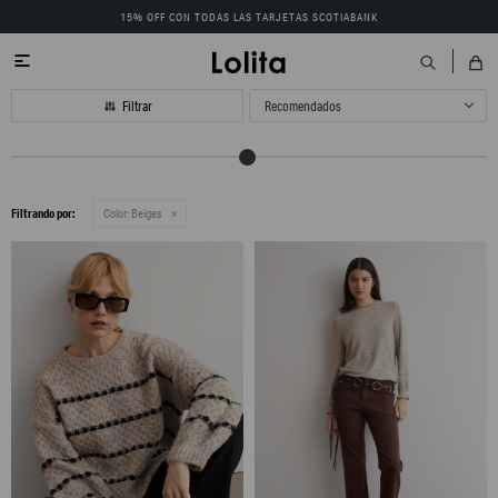
15% OFF CON TODAS LAS TARJETAS SCOTIABANK

Recomendados
Filtrando por:
Color:
Beiges