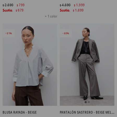
2.690
799
4.690
1.999
$
$
$
$
679
1.699
$
$
+ 1 color
61
60
BLUSA RAYADA - BEIGE
PANTALÓN SASTRERO - BEIGE MELANGE