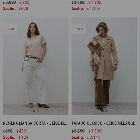
2.090
799
3.290
1.299
$
$
$
$
679
1.104
$
$
43
41
REMERA MANGA CORTA - BEIGE MELANGE
TAPADO CLÁSICO - BEIGE MELANGE
890
499
6.290
3.699
$
$
$
$
424
3.144
$
$