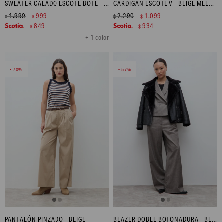
SWEATER CALADO ESCOTE BOTE - BEIGE
CARDIGAN ESCOTE V - BEIGE MELANGE
1.990
999
2.290
1.099
$
$
$
$
849
934
$
$
+ 1 color
70
57
PANTALÓN PINZADO - BEIGE
BLAZER DOBLE BOTONADURA - BEIGE MELANGE