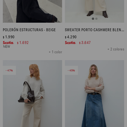
POLERÓN ESTRUCTURAS - BEIGE
SWEATER PORTO CASHMERE BLEND - BEIGE MELANGE
1.990
4.290
$
$
1.692
3.647
$
$
+ 2 colores
+ 1 color
47
45