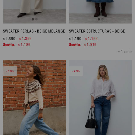
SWEATER PERLAS - BEIGE MELANGE
SWEATER ESTRUCTURAS - BEIGE
2.690
1.399
2.190
1.199
$
$
$
$
1.189
1.019
$
$
+ 1 color
58
40