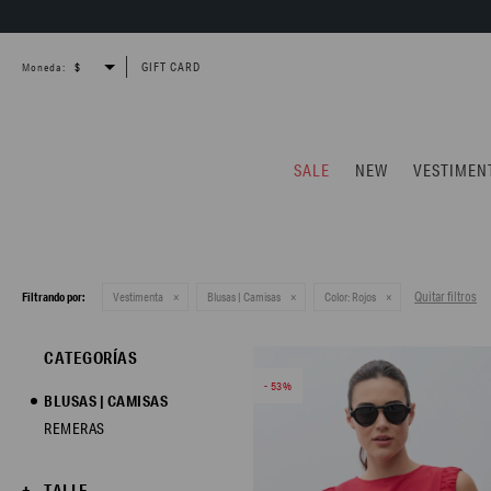
GIFT CARD
Moneda:
SALE
NEW
VESTIMEN
Quitar filtros
Filtrando por:
Vestimenta
Blusas | Camisas
Color:
Rojos
CATEGORÍAS
53
BLUSAS | CAMISAS
REMERAS
TALLE