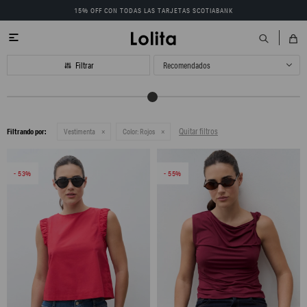
15% OFF CON TODAS LAS TARJETAS SCOTIABANK

Recomendados
Quitar filtros
Filtrando por:
Vestimenta
Color:
Rojos
53
55