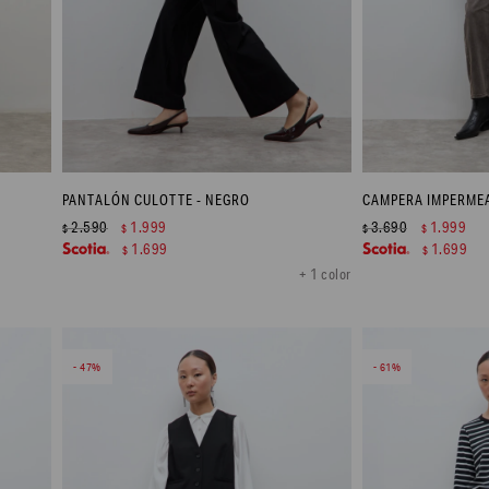
PANTALÓN CULOTTE - NEGRO
2.590
1.999
3.690
1.999
$
$
$
$
1.699
1.699
$
$
+ 1 color
47
61