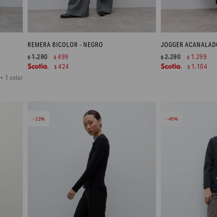
REMERA BICOLOR - NEGRO
JOGGER ACANALADO
1.290
499
2.290
1.299
$
$
$
$
424
1.104
$
$
+ 1 color
22
45