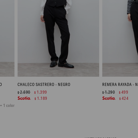
O
CHALECO SASTRERO - NEGRO
REMERA RAYADA - 
2.690
1.399
1.290
499
$
$
$
$
1.189
424
$
$
+ 1 color