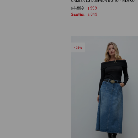
CAMISA ESTAMPADA BOHO - NEGRO
1.890
999
$
$
849
$
39