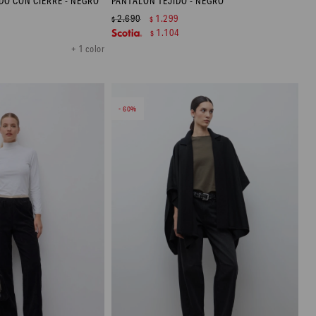
O CON CIERRE - NEGRO
PANTALÓN TEJIDO - NEGRO
2.690
1.299
$
$
1.104
$
+ 1 color
60