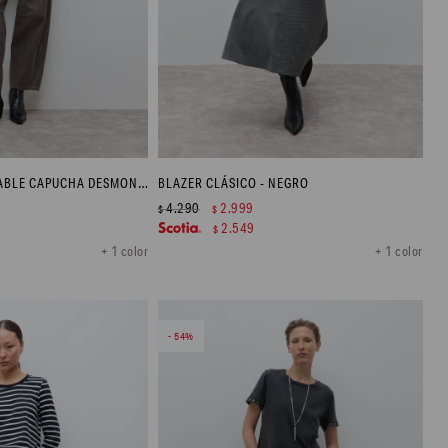
CAMPERA IMPERMEABLE CAPUCHA DESMONTABLE - NEGRO
BLAZER CLÁSICO - NEGRO
4.290
2.999
$
$
2.549
$
+ 1 color
+ 1 color
54