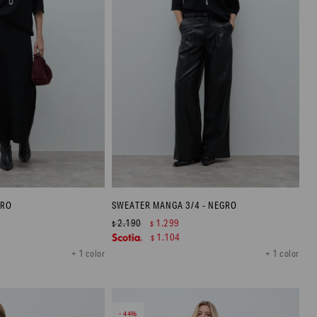
GRO
SWEATER MANGA 3/4 - NEGRO
2.190
1.299
$
$
1.104
$
+ 1 color
+ 1 color
44