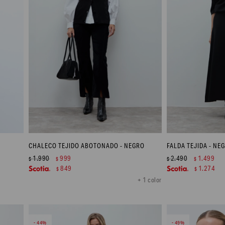
CHALECO TEJIDO ABOTONADO - NEGRO
FALDA TEJIDA - NE
1.990
999
2.490
1.499
$
$
$
$
849
1.274
$
$
+ 1 color
44
49