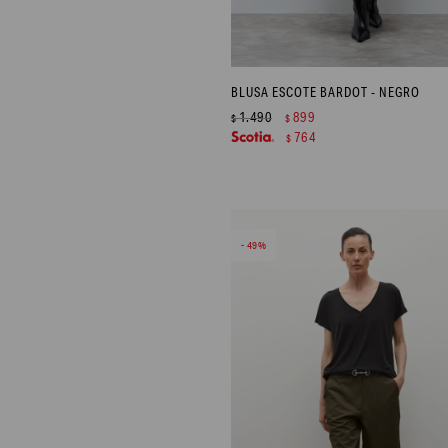
BLUSA ESCOTE BARDOT - NEGRO
1.490
899
$
$
764
$
49