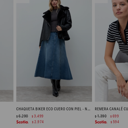
CHAQUETA BIKER ECO CUERO CON PIEL - NEGRO
REMERA CANALÉ CU
6.290
3.499
1.390
699
$
$
$
$
2.974
594
$
$