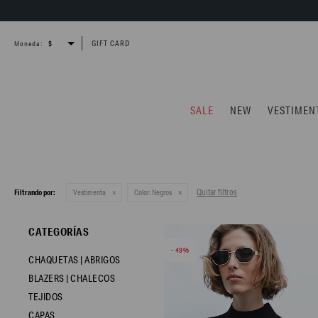
GIFT CARD
Moneda:
SALE
NEW
VESTIMEN
Quitar filtros
Filtrando por:
Vestimenta
Color:
Negros
CATEGORÍAS
49
CHAQUETAS | ABRIGOS
BLAZERS | CHALECOS
TEJIDOS
CAPAS