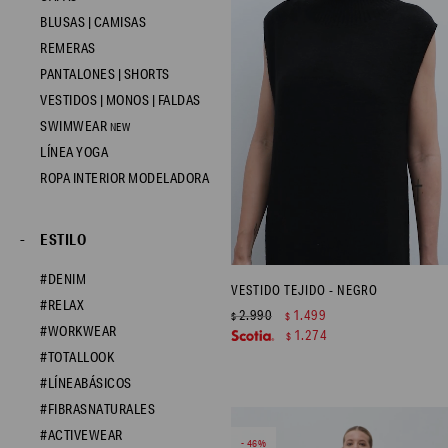
BLUSAS | CAMISAS
REMERAS
PANTALONES | SHORTS
VESTIDOS | MONOS | FALDAS
SWIMWEAR
LÍNEA YOGA
ROPA INTERIOR MODELADORA
ESTILO
#DENIM
VESTIDO TEJIDO - NEGRO
#RELAX
2.990
1.499
$
$
#WORKWEAR
1.274
$
#TOTALLOOK
#LÍNEABÁSICOS
#FIBRASNATURALES
#ACTIVEWEAR
46