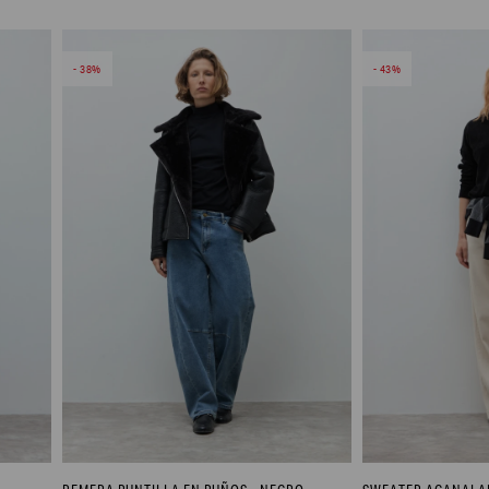
38
43