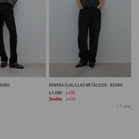
NEGRO
REMERA OJALILLOS METÁLICOS - NEGRO
1.090
499
$
$
424
$
+ 1 color