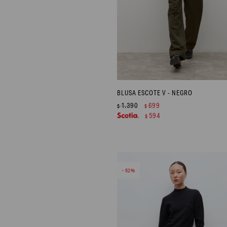
BLUSA ESCOTE V - NEGRO
1.390
699
$
$
594
$
52