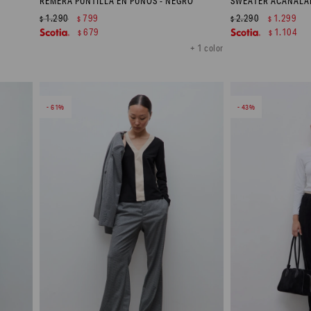
REMERA PUNTILLA EN PUÑOS - NEGRO
SWEATER ACANALAD
1.290
799
2.290
1.299
$
$
$
$
679
1.104
$
$
+ 1 color
61
43