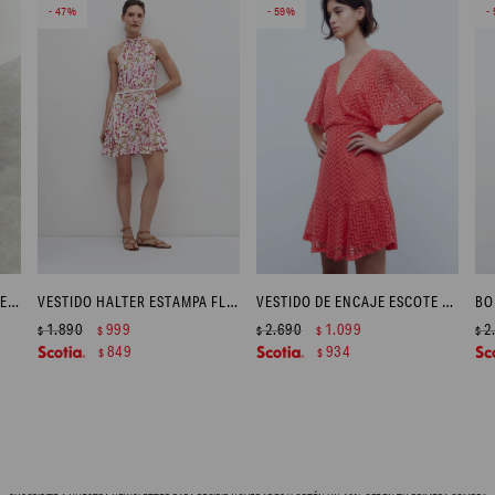
47
59
MONO BORDADO CON CIERRE - BLANCO
VESTIDO HALTER ESTAMPA FLORAL - MULTICOLOR
VESTIDO DE ENCAJE ESCOTE EN V - CORAL
1.890
999
2.690
1.099
2
$
$
$
$
$
849
934
$
$