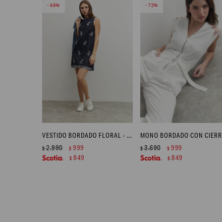
66
72
VESTIDO BORDADO FLORAL - AZUL MARINO
2.990
999
3.690
999
$
$
$
$
849
849
$
$