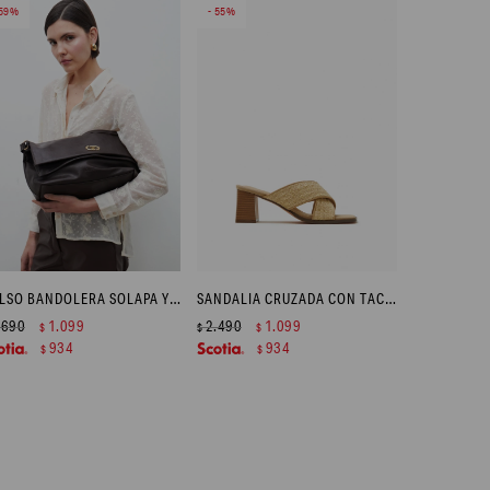
59
55
BOLSO BANDOLERA SOLAPA Y CIERRE METÁLICO - CHOCOLATE
SANDALIA CRUZADA CON TACO - BEIGE
.690
1.099
2.490
1.099
$
$
$
934
934
$
$