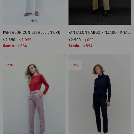
PANTALÓN CON DETALLE EN CRUNI - BLANCO
PANTALÓN CARGO PINZADO - KHAKI
2.690
1.099
2.990
699
$
$
$
$
934
594
$
$
59
52