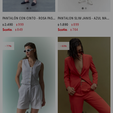
PANTALÓN CON CINTO - ROSA PASTEL
PANTALON SLIM JANIS - AZUL MARINO
2.490
999
1.890
899
$
$
$
$
849
764
$
$
77
60