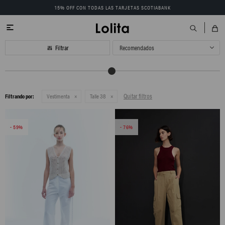
15% OFF CON TODAS LAS TARJETAS SCOTIABANK

Recomendados
Quitar filtros
Filtrando por:
Vestimenta
Talle 38
59
76