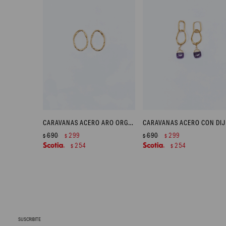
CARAVANAS ACERO ARO ORGÁNICO - DORADO
690
299
690
299
$
$
$
$
254
254
$
$
SUSCRIBITE