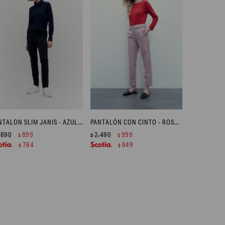
PANTALON SLIM JANIS - AZUL MARINO
PANTALÓN CON CINTO - ROSA PASTEL
.890
899
2.490
999
$
$
$
764
849
$
$