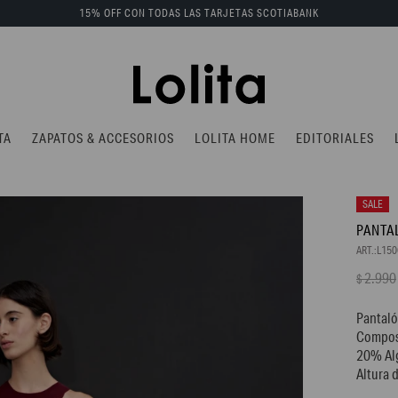
15% OFF CON TODAS LAS TARJETAS SCOTIABANK
TA
ZAPATOS & ACCESORIOS
LOLITA HOME
EDITORIALES
PANTA
L15
2.990
$
Pantaló
Composi
20% Al
Altura 