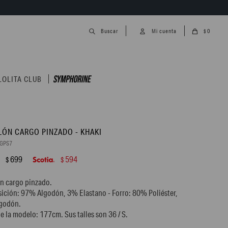
0
$
LOLITA CLUB
LÓN CARGO PINZADO - KHAKI
0GPS7
699
594
$
$
n cargo pinzado.
ción: 97% Algodón, 3% Elastano - Forro: 80% Poliéster,
godón.
de la modelo: 177cm. Sus talles son 36 / S.