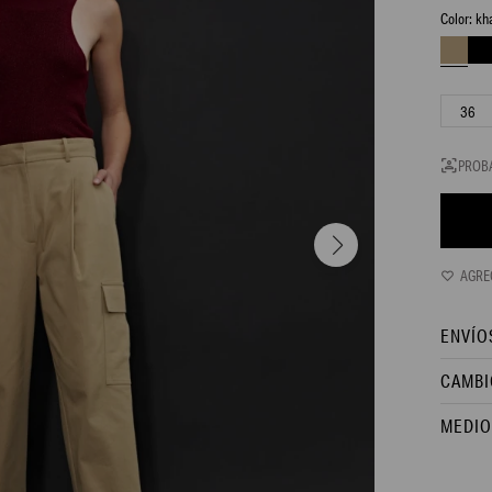
kh
36
PROB
ENVÍO
CAMBI
MEDIO