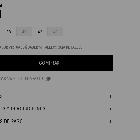
aki
38
40
42
46
ADOR VIRTUAL
SABER MI TALLE
GUIA DE TALLES
COMPRAR

S
OS Y DEVOLUCIONES
S DE PAGO