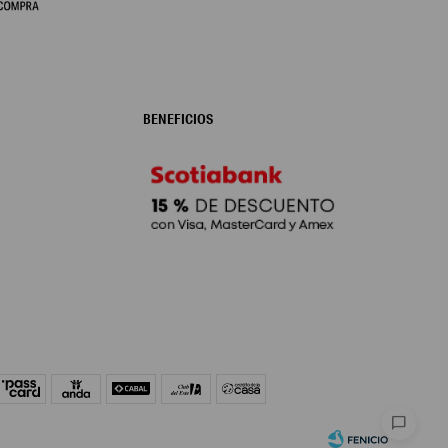
BENEFICIOS
chat_bubble