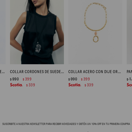
CARAVANAS ACERO CON DIJE PIEDRA - DORADO
COLLAR CORDONES DE SUEDE DIJE HOJA ACERO - PLATEADO
COLLAR ACERO CON DIJE ORGÁNICO - DORADO
990
399
990
399
1
$
$
$
$
$
339
339
$
$
SUSCRIBITE A NUESTRA NEWSLETTER PARA RECIBIR NOVEDADES Y OBTÉN UN 10% OFF EN TU PRIMERA COMPRA