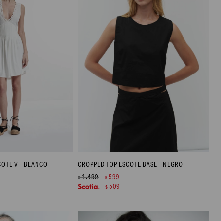
COTE V - BLANCO
CROPPED TOP ESCOTE BASE - NEGRO
1.490
599
$
$
509
$