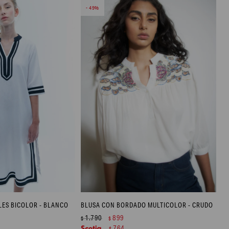
49
LES BICOLOR - BLANCO
BLUSA CON BORDADO MULTICOLOR - CRUDO
1.790
899
$
$
764
$