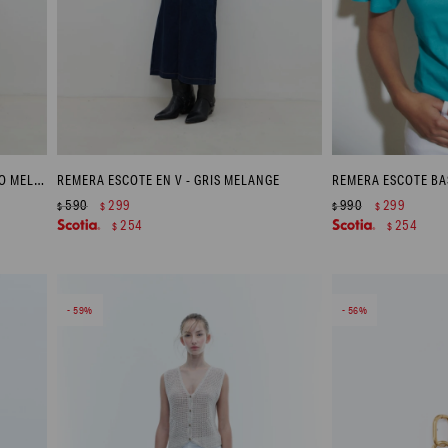
REMERA ESCOTE A LA BASE - TOSTADO MELANGE
REMERA ESCOTE EN V - GRIS MELANGE
590
299
990
299
$
$
$
$
254
254
$
$
59
56