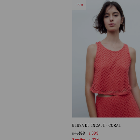
73
BLUSA DE ENCAJE - CORAL
1.490
399
$
$
339
$