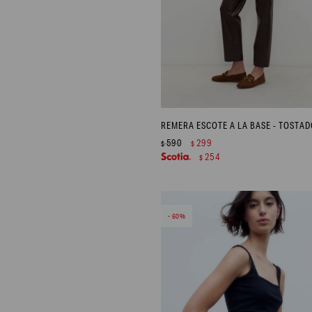
590
299
$
$
254
$
60