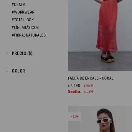
#DENIM
#WORKWEAR
#TOTALLOOK
#LÍNEABÁSICOS
#FIBRASNATURALES
PRECIO
($)
COLOR
FALDA DE ENCAJE - CORAL
2.190
699
$
$
594
$
52