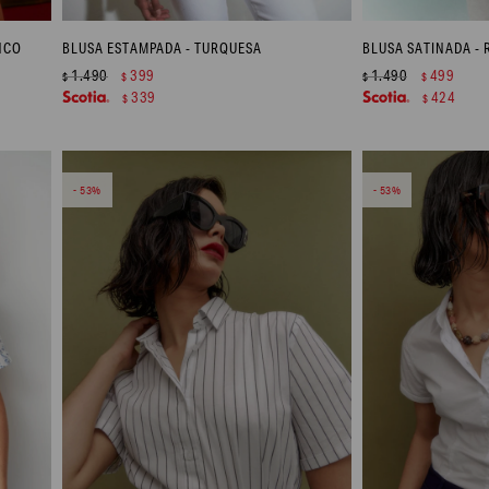
NCO
BLUSA ESTAMPADA - TURQUESA
BLUSA SATINADA -
1.490
399
1.490
499
$
$
$
$
339
424
$
$
53
53