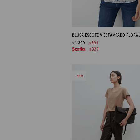
1.390
399
$
$
339
$
49