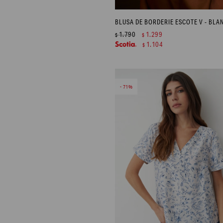
BLUSA DE BORDERIE ESCOTE V - BLA
1.790
1.299
$
$
1.104
$
71