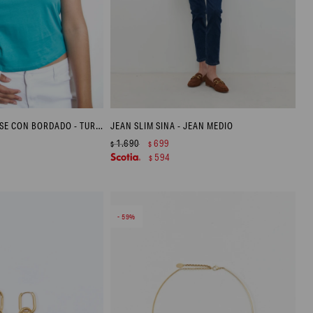
REMERA ESCOTE BASE CON BORDADO - TURQUESA
JEAN SLIM SINA - JEAN MEDIO
1.690
699
$
$
594
$
59