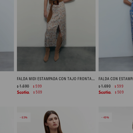
FALDA MIDI ESTAMPADA CON TAJO FRONTAL - MULTICOLOR
1.690
599
1.690
599
$
$
$
$
509
509
$
$
63
49