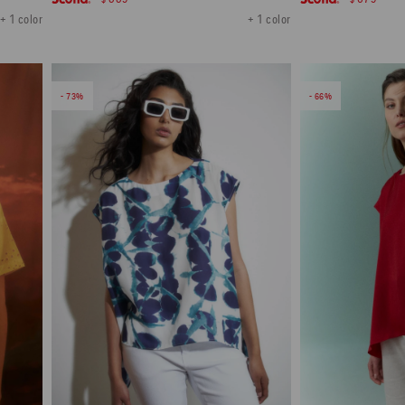
+ 1 color
+ 1 color
73
66