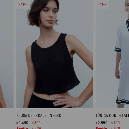
73
73
BLUSA DE ENCAJE - NEGRO
TÚNICA CON DETAL
1.490
399
2.990
799
$
$
$
$
339
679
$
$