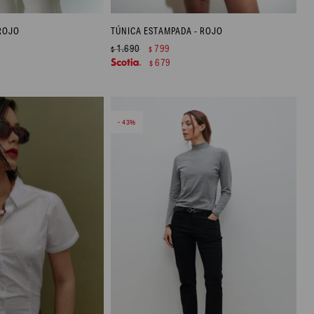
 ROJO
TÚNICA ESTAMPADA - ROJO
1.690
799
$
$
679
$
43