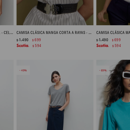
BLUSA ESCOTE V ESTAMPADO FLORAL - CELESTE
CAMISA CLÁSICA MANGA CORTA A RAYAS - AZUL MARINO
CAMISA CLÁSICA M
1.490
699
1.490
699
$
$
$
$
594
594
$
$
49
69