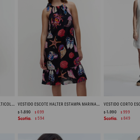
VESTIDO CON ESTAMPA FLORAL - MULTICOLOR
VESTIDO ESCOTE HALTER ESTAMPA MARINA - AZUL MARINO
VESTIDO CORTO ES
1.890
699
1.990
999
$
$
$
$
594
849
$
$