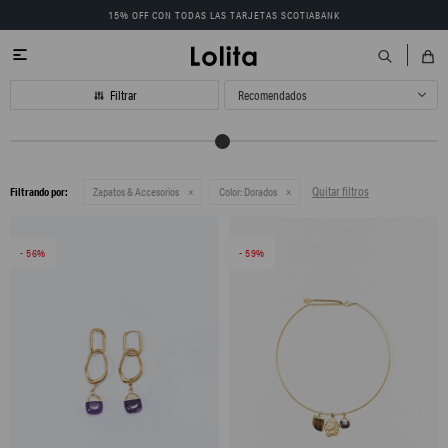
15% OFF CON TODAS LAS TARJETAS SCOTIABANK

Recomendados
Quitar filtros
Filtrando por:
Zapatos & Accesorios
Color:
Dorados
56
59