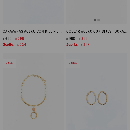
CARAVANAS ACERO CON DIJE PIEDRA - DORADO
COLLAR ACERO CON DIJES - DORADO
690
299
990
399
$
$
$
$
254
339
$
$
59
56