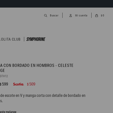
0
$
LOLITA CLUB
A CON BORDADO EN HOMBROS - CELESTE
NGE
7GTH12
599
509
$
$
de escote en V y manga corta con detalle de bordado en
s.
leste melange