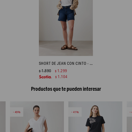
SHORT DE JEAN CON CINTO - JEAN MEDIO
1.890
1.299
$
$
1.104
$
Productos que te pueden interesar
49
41