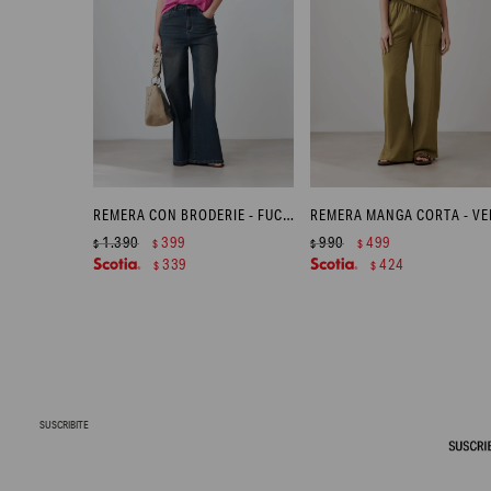
REMERA CON BRODERIE - FUCSIA
1.390
399
990
499
$
$
$
$
339
424
$
$
SUSCRIBITE