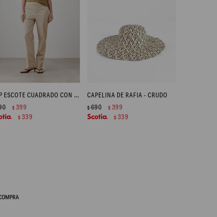
TOP ESCOTE CUADRADO CON COSTURAS - VERDE OLIVA
CAPELINA DE RAFIA - CRUDO
90
399
690
399
$
$
$
339
339
$
$