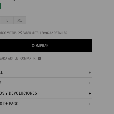
L
XXL
ADOR VIRTUAL
SABER MI TALLE
GUIA DE TALLES
COMPRAR

LE
S
OS Y DEVOLUCIONES
S DE PAGO