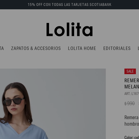
15% OFF CON TODAS LAS TARJETAS SCOTIABANK
TA
ZAPATOS & ACCESORIOS
LOLITA HOME
EDITORIALES
REMER
MELA
L16
990
$
Remera 
hombro
ce