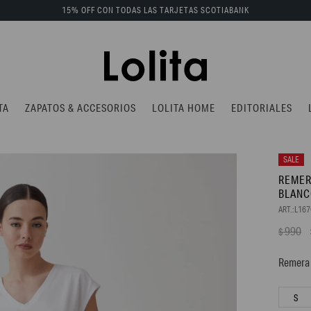
15% OFF CON TODAS LAS TARJETAS SCOTIABANK
TA
ZAPATOS & ACCESORIOS
LOLITA HOME
EDITORIALES
REMER
BLAN
L16
990
$
Remera 
S