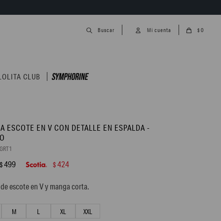
0
$
LOLITA CLUB
A ESCOTE EN V CON DETALLE EN ESPALDA -
CO
7GRT1
499
424
$
$
de escote en V y manga corta.
M
L
XL
XXL