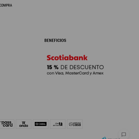
BENEFICIOS
chat_bubble