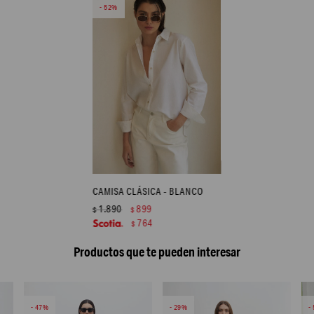
52
CAMISA CLÁSICA - BLANCO
1.890
899
$
$
764
$
Productos que te pueden interesar
47
29