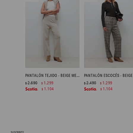
PANTALÓN TEJIDO - BEIGE MELANGE
PANTALÓN ESCOCÉS - BEIGE
2.690
1.299
2.490
1.299
$
$
$
$
1.104
1.104
$
$
SUSCRIBITE