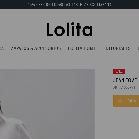
15% OFF CON TODAS LAS TARJETAS SCOTIABANK
TA
ZAPATOS & ACCESORIOS
LOLITA HOME
EDITORIALES
JEAN TOVE 
L165GPY1
Este art