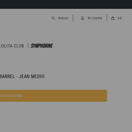
0
$
LOLITA CLUB
BARREL - JEAN MEDIO
ículo está agotado.