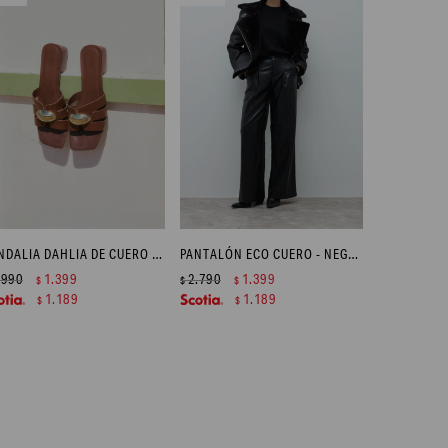
SANDALIA DAHLIA DE CUERO CON ACENTO METÁLICO - CHOCOLATE
PANTALÓN ECO CUERO - NEGRO
.990
1.399
2.790
1.399
$
$
$
1.189
1.189
$
$