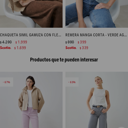
CHAQUETA SIMIL GAMUZA CON FLECOS - BEIGE
REMERA MANGA CORTA - VERDE AGUA
4.290
1.999
990
399
$
$
$
$
1.699
339
$
$
Productos que te pueden interesar
67
63