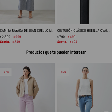
CAMISA RAYADA DE JEAN CUELLO MAO - CRUDO
CINTURÓN CLÁSICO HEBILLA OVAL - NEGRO
2.390
999
790
499
$
$
$
$
849
424
$
$
Productos que te pueden interesar
67
66