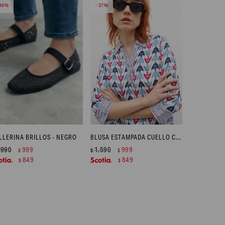
49
37
LLERINA BRILLOS - NEGRO
BLUSA ESTAMPADA CUELLO CAMISA - MULTICOLOR
.990
999
1.590
999
$
$
$
849
849
$
$