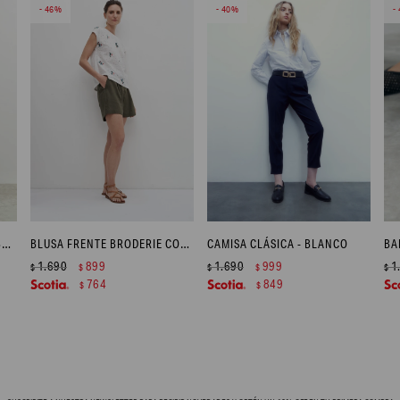
46
40
BLUSA FRENTE BRODERIE - BLANCO
BLUSA FRENTE BRODERIE CON BORDADOS - CRUDO
CAMISA CLÁSICA - BLANCO
BA
1.690
899
1.690
999
1
$
$
$
$
$
764
849
$
$