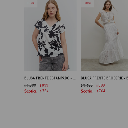
35
39
BLUSA FRENTE ESTAMPADO - NEGRO
1.390
899
1.490
899
$
$
$
$
764
764
$
$