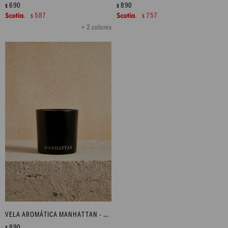
690
890
$
$
587
757
$
$
+ 2 colores
VELA AROMÁTICA MANHATTAN - NEGRO
890
$