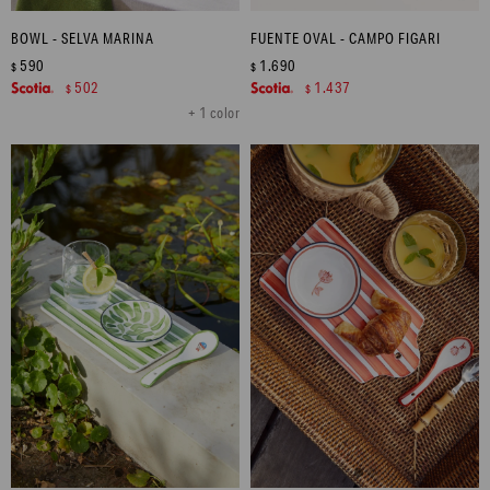
BOWL - SELVA MARINA
FUENTE OVAL - CAMPO FIGARI
590
1.690
$
$
502
1.437
$
$
+ 1 color