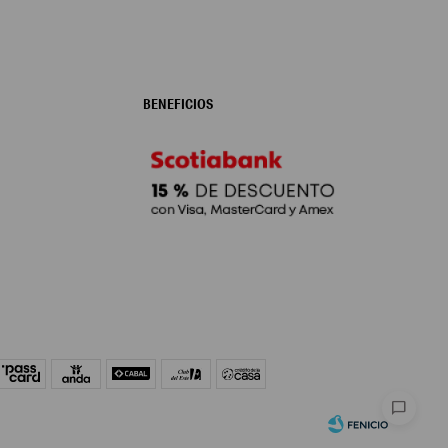
BENEFICIOS
chat_bubble