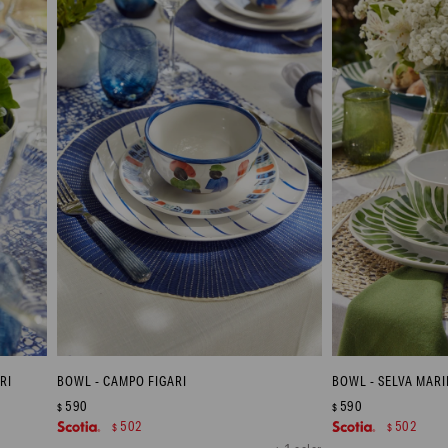
RI
BOWL - CAMPO FIGARI
BOWL - SELVA MAR
590
590
$
$
502
502
$
$