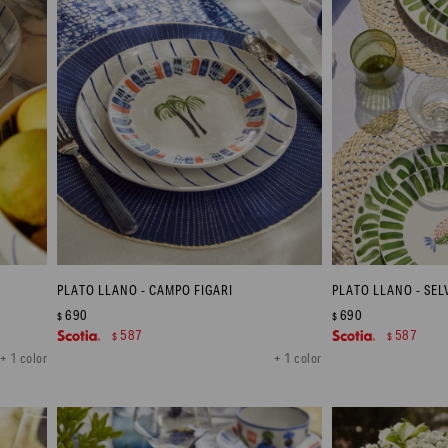
PLATO LLANO - CAMPO FIGARI
PLATO LLANO - SEL
690
690
$
$
587
587
$
$
+ 1 color
+ 1 color