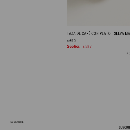
TAZA DE CAFÉ CON PLATO - SELVA M
690
$
587
$
+ 
SUSCRIBITE