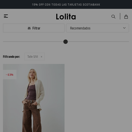
15% OFF CON TODAS LAS TARJETAS SCOTIABANK

Recomendados
Filtrando por:
Talle S/M
63