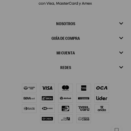
NOSOTROS
GUÍA DE COMPRA
MI CUENTA
REDES
chat_bubble