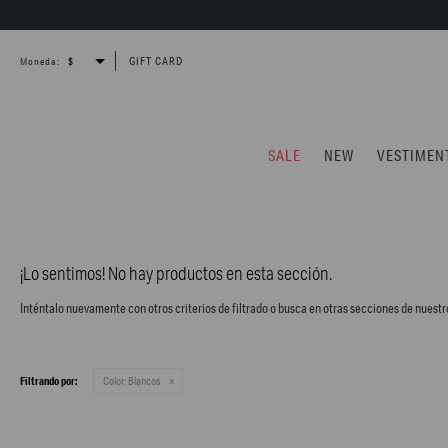
GIFT CARD
Moneda:
SALE
NEW
VESTIMEN
¡Lo sentimos! No hay productos en esta sección.
Inténtalo nuevamente con otros criterios de filtrado o busca en otras secciones de nuestr
Filtrando por:
Color:
Blancos