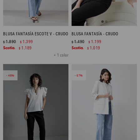
BLUSA FANTASÍA ESCOTE V - CRUDO
BLUSA FANTASÍA - CRUDO
1.890
1.399
1.490
1.199
$
$
$
$
1.189
1.019
$
$
+ 1 color
46
67