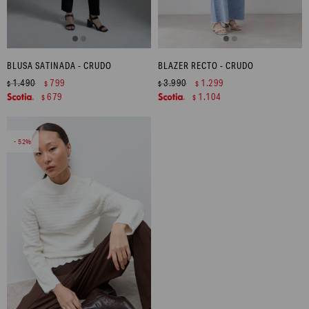
BLUSA SATINADA - CRUDO
BLAZER RECTO - CRUDO
1.490
799
3.990
1.299
$
$
$
$
679
1.104
$
$
52