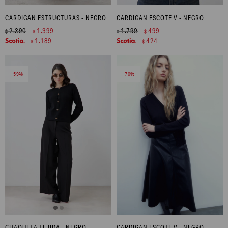
CARDIGAN ESTRUCTURAS - NEGRO
CARDIGAN ESCOTE V - NEGRO
2.390
1.399
1.790
499
$
$
$
$
1.189
424
$
$
59
70
CHAQUETA TEJIDA - NEGRO
CARDIGAN ESCOTE V - NEGRO