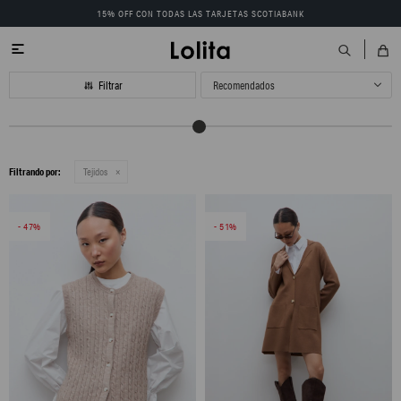
15% OFF CON TODAS LAS TARJETAS SCOTIABANK

Recomendados
Filtrando por:
Tejidos
47
51