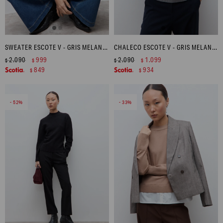
SWEATER ESCOTE V - GRIS MELANGE
CHALECO ESCOTE V - GRIS MELANGE
2.090
999
2.090
1.099
$
$
$
$
849
934
$
$
52
33