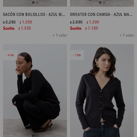
SACÓN CON BOLSILLOS - AZUL MARINO
SWEATER CON CAMISA - AZUL MARINO
3.290
1.599
2.090
1.399
$
$
$
$
1.359
1.189
$
$
+ 1 color
+ 1 color
41
72