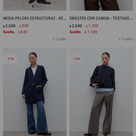
MEDIA POLERA ESTRUCTURAS - NEGRO
SWEATER CON CAMISA - TOSTADO MELANGE
2.090
999
2.090
1.399
$
$
$
$
849
1.189
$
$
+ 1 color
+ 1 color
51
33