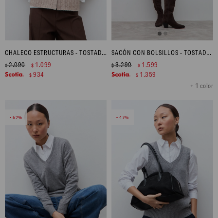
CHALECO ESTRUCTURAS - TOSTADO MELANGE
SACÓN CON BOLSILLOS - TOSTADO MELANGE
2.090
1.099
3.290
1.599
$
$
$
$
934
1.359
$
$
+ 1 color
52
47