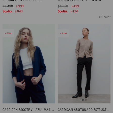
2.490
999
1.690
499
$
$
$
$
849
424
$
$
+ 1 color
70
41
CARDIGAN ESCOTE V - AZUL MARINO
CARDIGAN ABOTONADO ESTRUCTURAS - TOSTADO MELANGE