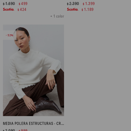
1.690
499
2.390
1.399
$
$
$
$
424
1.189
$
$
+ 1 color
52
MEDIA POLERA ESTRUCTURAS - CRUDO
2.090
999