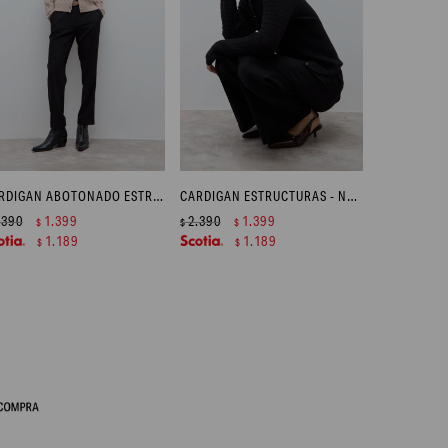
CARDIGAN ABOTONADO ESTRUCTURAS - TOSTADO MELANGE
CARDIGAN ESTRUCTURAS - NEGRO
.390
1.399
2.390
1.399
$
$
$
1.189
1.189
$
$