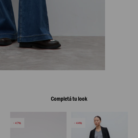
Completá tu look
47
44