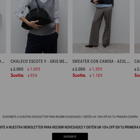
CHALECO ESTRUCTURAS - TOSTADO MELANGE
CHALECO ESCOTE V - GRIS MELANGE
SWEATER CON CAMISA - AZUL MARINO
2.090
1.099
2.090
1.399
2
$
$
$
$
$
934
1.189
$
$
SUSCRIBITE A NUESTRA NEWSLETTER PARA RECIBIR NOVEDADES Y OBTÉN UN 10% OFF EN TU PRIMERA COMPRA