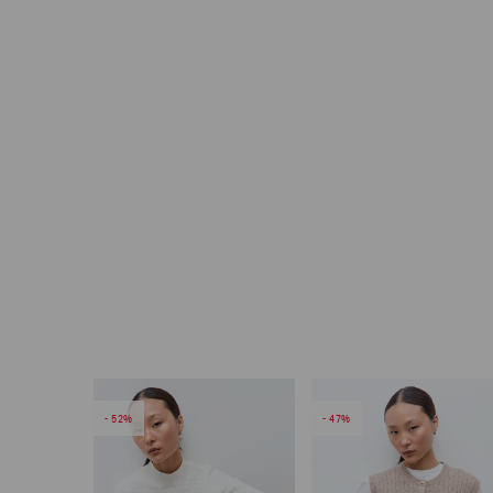
52
47