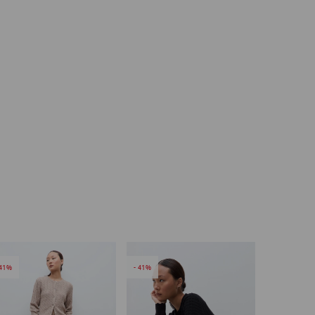
41
41