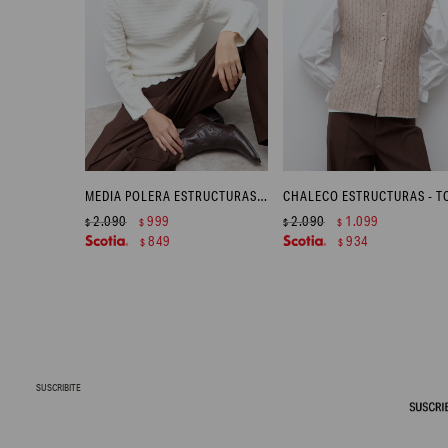
MEDIA POLERA ESTRUCTURAS - CRUDO
2.090
999
2.090
1.099
$
$
$
$
849
934
$
$
SUSCRIBITE