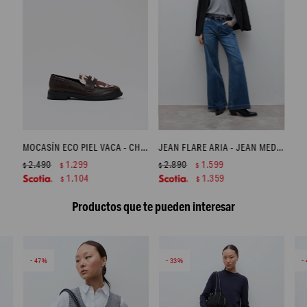
MOCASÍN ECO PIEL VACA - CHOCOLATE
JEAN FLARE ARIA - JEAN MEDIO
2.490
1.299
2.890
1.599
$
$
$
$
1.104
1.359
$
$
Productos que te pueden interesar
47
33