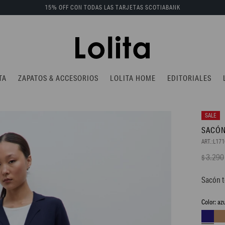
15% OFF CON TODAS LAS TARJETAS SCOTIABANK
TA
ZAPATOS & ACCESORIOS
LOLITA HOME
EDITORIALES
SACÓN
L171
3.290
$
Sacón t
az