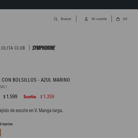
0
$
LOLITA CLUB
 CON BOLSILLOS - AZUL MARINO
GKL1
1.599
1.359
$
$
ejido de escote en V. Manga larga.
ul marino