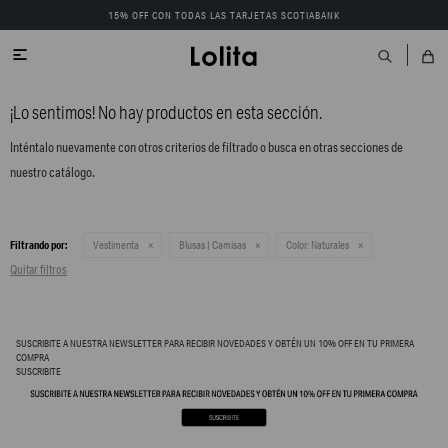
15% OFF CON TODAS LAS TARJETAS SCOTIABANK

¡Lo sentimos! No hay productos en esta sección.
Inténtalo nuevamente con otros criterios de filtrado o busca en otras secciones de
nuestro catálogo.
Filtrando por:
Vestimenta
Blusas | Camisas
Color:
Naturales
Quitar filtros
SUSCRIBITE A NUESTRA NEWSLETTER PARA RECIBIR NOVEDADES Y OBTÉN UN 10% OFF EN TU PRIMERA
COMPRA
SUSCRIBITE