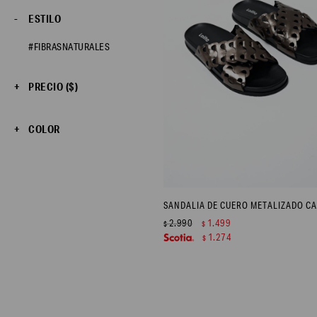
ESTILO
#FIBRASNATURALES
PRECIO
($)
COLOR
2.990
1.499
$
$
1.274
$