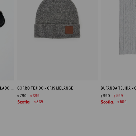
SANDALIA DE CUERO METALIZADO CALADO TULA - PELTRE
GORRO TEJIDO - GRIS MELANGE
BUFANDA TEJIDA - 
790
399
990
599
$
$
$
$
339
509
$
$