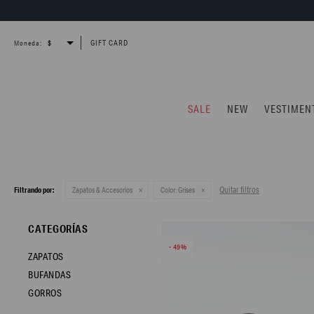
GIFT CARD
Moneda:
SALE
NEW
VESTIMEN
Quitar filtros
Filtrando por:
Zapatos & Accesorios
Color:
Grises
CATEGORÍAS
49
ZAPATOS
BUFANDAS
GORROS