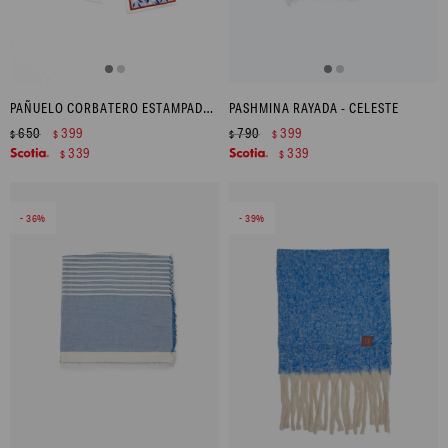
PAÑUELO CORBATERO ESTAMPADO - CELESTE
PASHMINA RAYADA - CELESTE
650
399
790
399
$
$
$
$
339
339
$
$
36
39