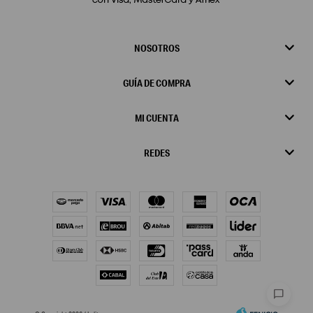
NOSOTROS
GUÍA DE COMPRA
MI CUENTA
REDES
chat_bubble