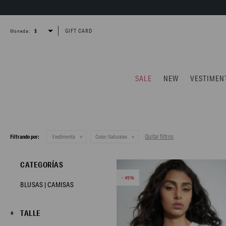
GIFT CARD
Moneda:
SALE
NEW
VESTIMEN
Quitar filtros
Filtrando por:
Vestimenta
Color:
Naturales
CATEGORÍAS
49
BLUSAS | CAMISAS
TALLE