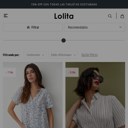
15% OFF CON TODAS LAS TARJETAS SCOTIABANK

Recomendados
Quitar filtros
Filtrando por:
Vestimenta
Estilo:
#Workwear
71
53