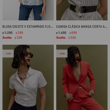
BLUSA ESCOTE V ESTAMPADO FLORAL - CELESTE
CAMISA CLÁSICA MANGA CORTA A RAYAS - AZUL MARINO
1.390
399
1.490
699
$
$
$
$
339
594
$
$
53
60