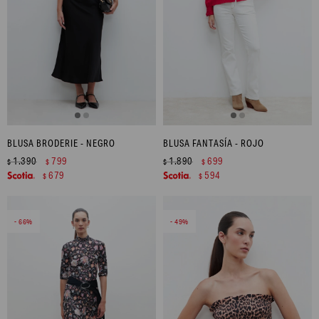
BLUSA BRODERIE - NEGRO
BLUSA FANTASÍA - ROJO
1.390
799
1.890
699
$
$
$
$
679
594
$
$
66
49