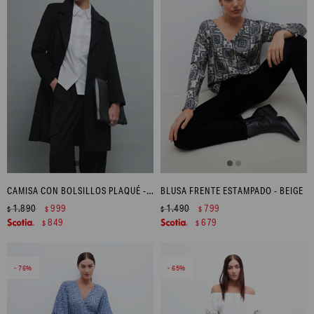
CAMISA CON BOLSILLOS PLAQUÉ - BLANCO
BLUSA FRENTE ESTAMPADO - BEIGE
1.890
999
1.490
799
$
$
$
$
849
679
$
$
76
65