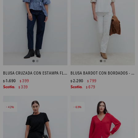
BLUSA CRUZADA CON ESTAMPA FLORAL - CELESTE
BLUSA BARDOT CON BORDADOS - BLANCO
1.690
399
2.290
799
$
$
$
$
339
679
$
$
42
63