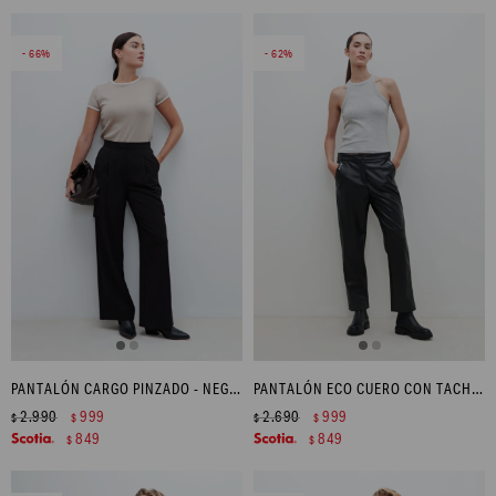
66
62
PANTALÓN CARGO PINZADO - NEGRO
PANTALÓN ECO CUERO CON TACHAS - NEGRO
2.990
999
2.690
999
$
$
$
$
849
849
$
$