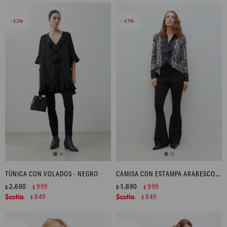
62
47
TÚNICA CON VOLADOS - NEGRO
CAMISA CON ESTAMPA ARABESCOS - NEGRO
2.690
999
1.890
999
$
$
$
$
849
849
$
$