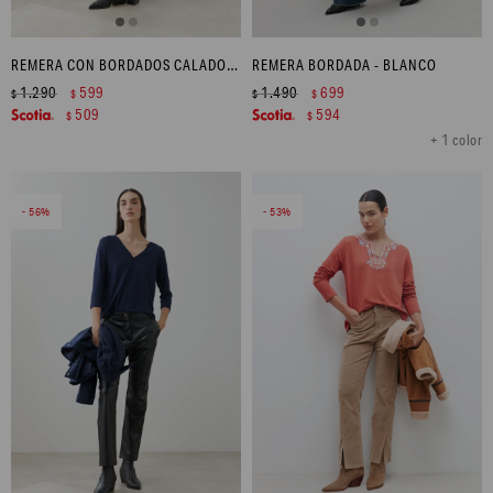
REMERA CON BORDADOS CALADOS - PISTACHO
REMERA BORDADA - BLANCO
1.290
599
1.490
699
$
$
$
$
509
594
$
$
+ 1 color
56
53