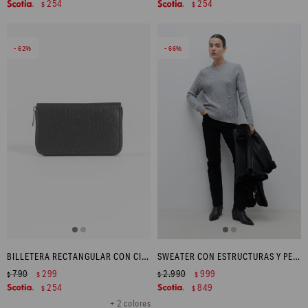
254
254
$
$
62
66
BILLETERA RECTANGULAR CON CIERRE - NEGRO
SWEATER CON ESTRUCTURAS Y PERLAS - GRIS MELANGE
790
299
2.990
999
$
$
$
$
254
849
$
$
+ 2 colores