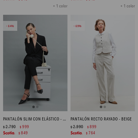
+ 1 color
+ 1 color
64
69
PANTALÓN SLIM CON ELÁSTICO - NEGRO
PANTALÓN RECTO RAYADO - BEIGE
2.790
999
2.990
899
$
$
$
$
849
764
$
$