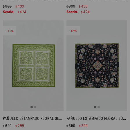
990
499
990
499
$
$
$
$
424
424
$
$
54
54
PAÑUELO ESTAMPADO FLORAL GEOMÉTRICO - PISTACHO
PAÑUELO ESTAMPADO FLORAL BÚLGARO - NEGRO
650
299
650
299
$
$
$
$