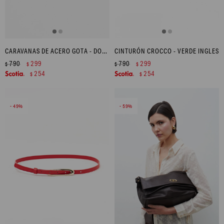
CARAVANAS DE ACERO GOTA - DORADO
CINTURÓN CROCCO - VERDE INGLES
790
299
790
299
$
$
$
$
254
254
$
$
49
59