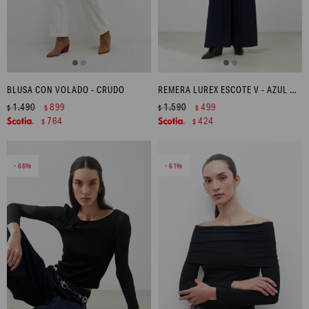
BLUSA CON VOLADO - CRUDO
REMERA LUREX ESCOTE V - AZUL MARINO
1.490
899
1.590
499
$
$
$
$
764
424
$
$
66
61