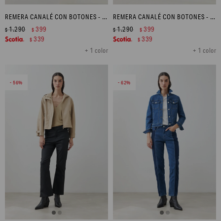
REMERA CANALÉ CON BOTONES - BORDO
REMERA CANALÉ CON BOTONES - AZUL MARINO
1.290
399
1.290
399
$
$
$
$
339
339
$
$
+ 1 color
+ 1 color
56
62