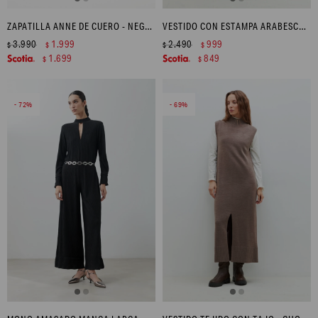
ZAPATILLA ANNE DE CUERO - NEGRO
VESTIDO CON ESTAMPA ARABESCOS - NEGRO
3.990
1.999
2.490
999
$
$
$
$
1.699
849
$
$
72
69