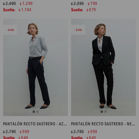
2.490
1.299
2.390
799
$
$
$
$
1.104
679
$
$
64
64
PANTALÓN RECTO SASTRERO - AZUL MARINO
PANTALÓN RECTO SASTRERO - NEGRO
2.790
999
2.790
999
$
$
$
$
849
849
$
$