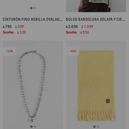
CINTURÓN FINO HEBILLA OVALADA - ROJO
BOLSO BANDOLERA SOLAPA Y CIERRE METÁLICO - CHOCOLATE
790
399
2.690
1.099
$
$
$
$
339
934
$
$
63
49