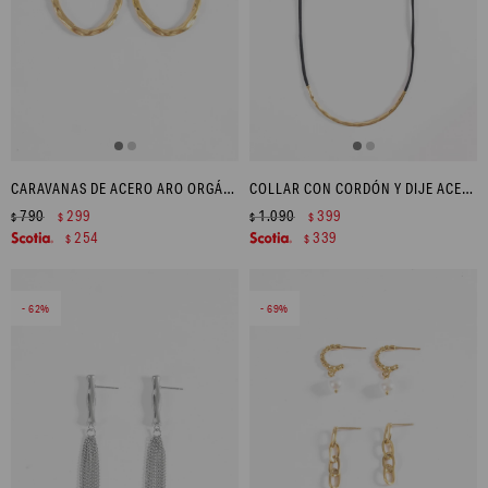
CARAVANAS DE ACERO ARO ORGÁNICO - DORADO
COLLAR CON CORDÓN Y DIJE ACERO - DORADO
790
299
1.090
399
$
$
$
$
254
339
$
$
62
69