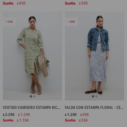
849
509
$
$
43
45
VESTIDO CAMISERO ESTAMPA BICOLOR - PISTACHO
FALDA CON ESTAMPA FLORAL - CELESTE
2.290
1.299
1.290
699
$
$
$
$
1.104
594
$
$