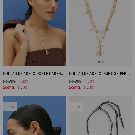
COLLAR DE ACERO DOBLE CADENA - DORADO
COLLAR DE ACERO DIJE CON PERLAS - DORADO
1.090
399
1.090
399
$
$
$
$
339
339
$
$
62
63