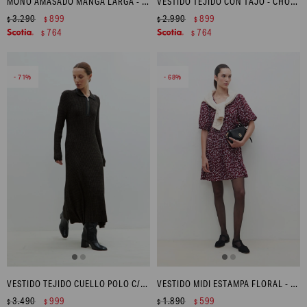
MONO AMASADO MANGA LARGA - NEGRO
VESTIDO TEJIDO CON TAJO - CHOCOLATE
3.290
899
2.990
899
$
$
$
$
764
764
$
$
71
68
VESTIDO TEJIDO CUELLO POLO C/CIERRE - VERDE OLIVA
VESTIDO MIDI ESTAMPA FLORAL - BORDO
3.490
999
1.890
599
$
$
$
$