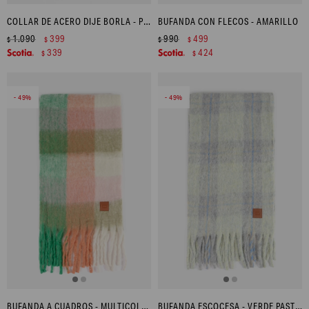
COLLAR DE ACERO DIJE BORLA - PLATEADO
BUFANDA CON FLECOS - AMARILLO
1.090
399
990
499
$
$
$
$
339
424
$
$
49
49
BUFANDA A CUADROS - MULTICOLOR
BUFANDA ESCOCESA - VERDE PASTEL