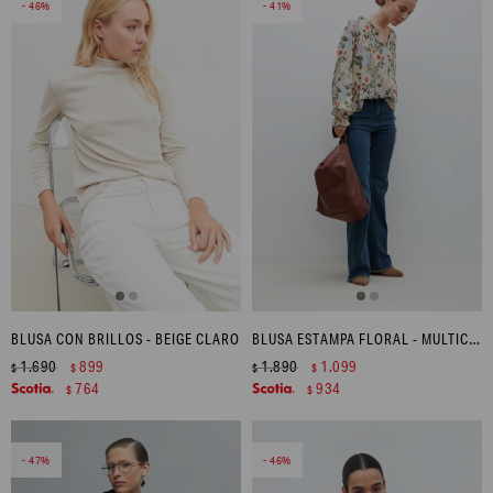
46
41
BLUSA CON BRILLOS - BEIGE CLARO
BLUSA ESTAMPA FLORAL - MULTICOLOR
1.690
899
1.890
1.099
$
$
$
$
764
934
$
$
47
46