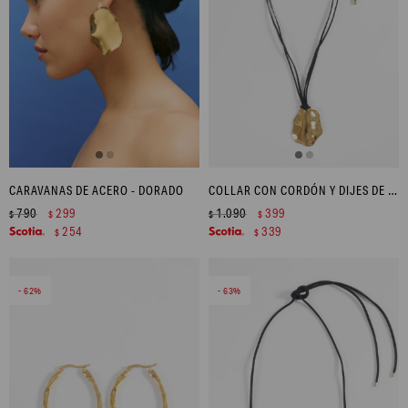
CARAVANAS DE ACERO - DORADO
COLLAR CON CORDÓN Y DIJES DE ACERO - DORADO
790
299
1.090
399
$
$
$
$
254
339
$
$
62
63