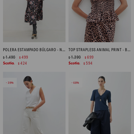
POLERA ESTAMPADO BÚLGARO - NEGRO
TOP STRAPLESS ANIMAL PRINT - BEIGE
1.490
499
1.390
699
$
$
$
$
424
594
$
$
39
68