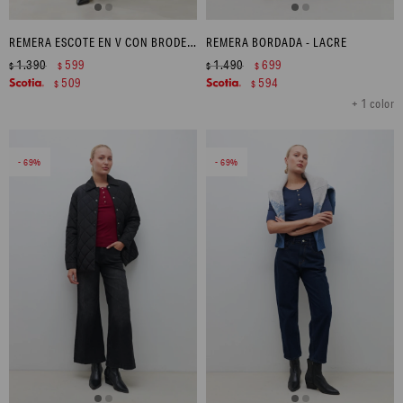
REMERA ESCOTE EN V CON BRODERIE - AZUL MARINO
REMERA BORDADA - LACRE
1.390
599
1.490
699
$
$
$
$
509
594
$
$
+ 1 color
69
69