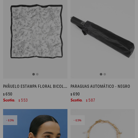
PAÑUELO ESTAMPA FLORAL BICOLOR - CRUDO
PARAGUAS AUTOMÁTICO - NEGRO
650
690
$
$
553
587
$
$
63
63