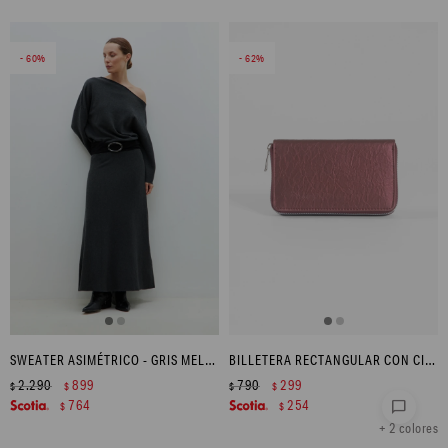
60
62
SWEATER ASIMÉTRICO - GRIS MELANGE
BILLETERA RECTANGULAR CON CIERRE - BORDO
2.290
899
790
299
$
$
$
$
764
254
chat_bubble
$
$
+ 2 colores