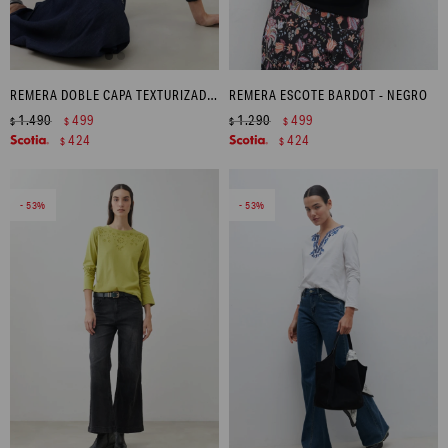
REMERA DOBLE CAPA TEXTURIZADA - NEGRO
REMERA ESCOTE BARDOT - NEGRO
1.490
499
1.290
499
$
$
$
$
424
424
$
$
53
53