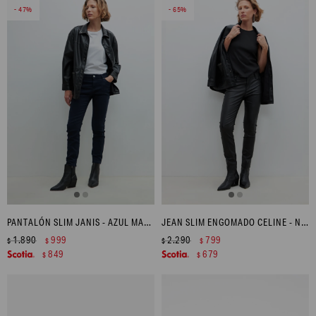
47
65
PANTALÓN SLIM JANIS - AZUL MARINO
JEAN SLIM ENGOMADO CELINE - NEGRO
1.890
999
2.290
799
$
$
$
$
849
679
$
$