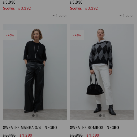
3.990
3.990
$
$
3.392
3.392
$
$
+ 1 color
+ 1 color
40
46
SWEATER MANGA 3/4 - NEGRO
SWEATER ROMBOS - NEGRO
2.190
1.299
2.990
1.599
$
$
$
$