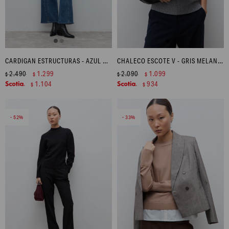
CARDIGAN ESTRUCTURAS - AZUL MARINO
CHALECO ESCOTE V - GRIS MELANGE
2.490
1.299
2.090
1.099
$
$
$
$
1.104
934
$
$
52
33