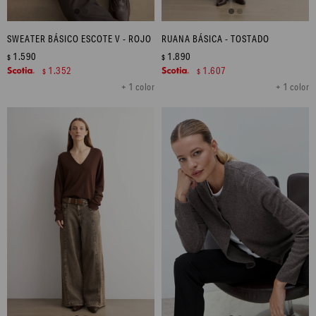
SWEATER BÁSICO ESCOTE V - ROJO
RUANA BÁSICA - TOSTADO
1.590
1.890
$
$
1.352
1.607
$
$
+ 1 color
+ 1 color