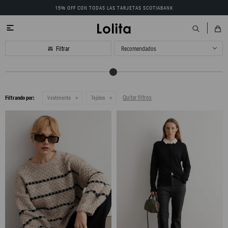
15% OFF CON TODAS LAS TARJETAS SCOTIABANK

Recomendados
Quitar filtros
Filtrando por:
Vestimenta
Tejidos