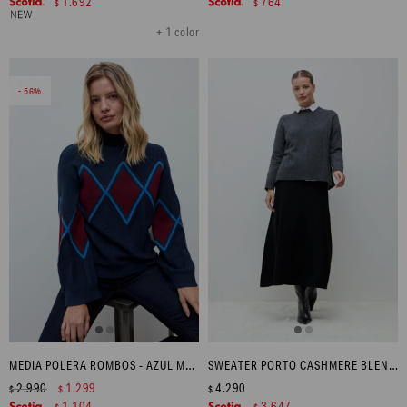
1.692
764
$
$
+ 1 color
56
MEDIA POLERA ROMBOS - AZUL MARINO
SWEATER PORTO CASHMERE BLEND - GRIS MELANGE
2.990
1.299
4.290
$
$
$
1.104
3.647