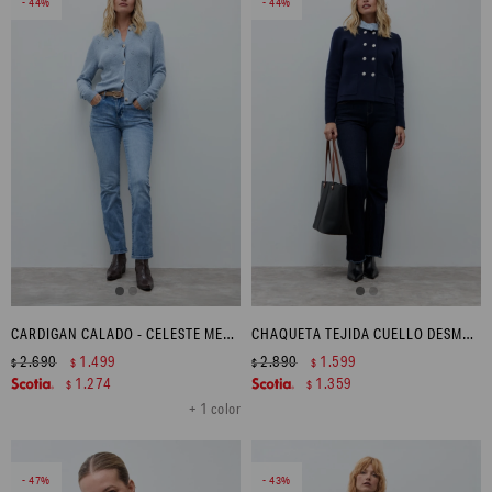
44
44
CARDIGAN CALADO - CELESTE MELANGE
CHAQUETA TEJIDA CUELLO DESMONTABLE - AZUL MARINO
2.690
1.499
2.890
1.599
$
$
$
$
1.274
1.359
$
$
+ 1 color
47
43