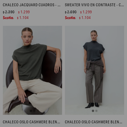
CHALECO JACQUARD CUADROS - GRIS OSCURO
SWEATER VIVO EN CONTRASTE - CRUDO
2.390
1.299
2.690
1.299
$
$
$
$
1.104
1.104
$
$
CHALECO OSLO CASHMERE BLEND - VERDE OLIVA MELANGE
CHALECO OSLO CASHMERE BLEND - GRIS MELANGE