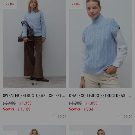
43
44
SWEATER ESTRUCTURAS - CELESTE MELANGE
CHALECO TEJIDO ESTRUCTURAS - CELESTE MELANGE
2.490
1.399
1.990
1.099
$
$
$
$
1.189
934
$
$
+ 1 color
+ 1 color