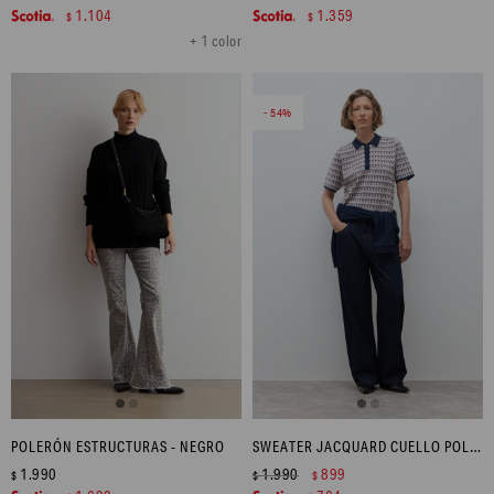
1.104
1.359
$
$
+ 1 color
54
POLERÓN ESTRUCTURAS - NEGRO
SWEATER JACQUARD CUELLO POLO - CRUDO
1.990
1.990
899
$
$
$