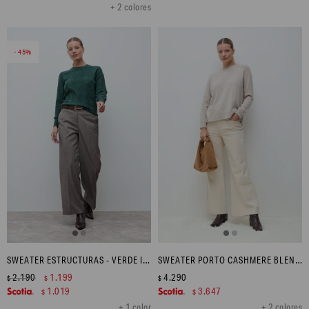
+ 2 colores
45
SWEATER ESTRUCTURAS - VERDE INGLES
SWEATER PORTO CASHMERE BLEND - BEIGE MELANGE
2.190
1.199
4.290
$
$
$
1.019
3.647
$
$
+ 1 color
+ 2 colores