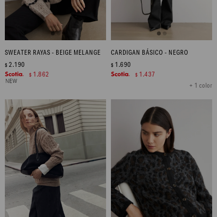
SWEATER RAYAS - BEIGE MELANGE
CARDIGAN BÁSICO - NEGRO
2.190
1.690
$
$
1.862
1.437
$
$
+ 1 color