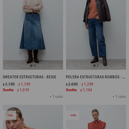
SWEATER ESTRUCTURAS - BEIGE
POLERA ESTRUCTURAS ROMBOS - LACRE
2.190
1.199
2.690
1.299
$
$
$
$
1.019
1.104
$
$
+ 1 color
+ 1 color
48
49