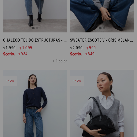
CHALECO TEJIDO ESTRUCTURAS - CRUDO
SWEATER ESCOTE V - GRIS MELANGE
1.990
1.099
2.090
999
$
$
$
$
934
849
$
$
+ 1 color
47
47