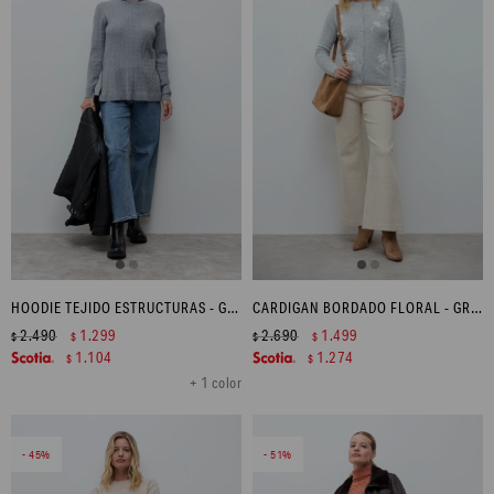
HOODIE TEJIDO ESTRUCTURAS - GRIS MELANGE
CARDIGAN BORDADO FLORAL - GRIS MELANGE
2.490
1.299
2.690
1.499
$
$
$
$
1.104
1.274
$
$
+ 1 color
45
51