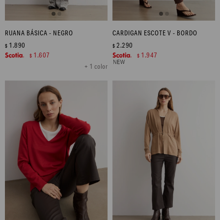
RUANA BÁSICA - NEGRO
CARDIGAN ESCOTE V - BORDO
1.890
2.290
$
$
1.607
1.947
$
$
+ 1 color