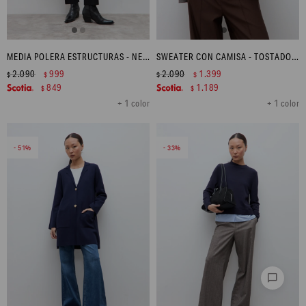
MEDIA POLERA ESTRUCTURAS - NEGRO
SWEATER CON CAMISA - TOSTADO MELANGE
2.090
999
2.090
1.399
$
$
$
$
849
1.189
$
$
+ 1 color
+ 1 color
51
33
chat_bubble