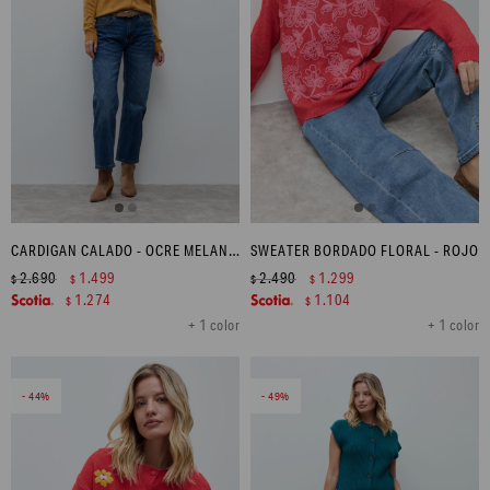
CARDIGAN CALADO - OCRE MELANGE
SWEATER BORDADO FLORAL - ROJO
2.690
1.499
2.490
1.299
$
$
$
$
1.274
1.104
$
$
+ 1 color
+ 1 color
44
49