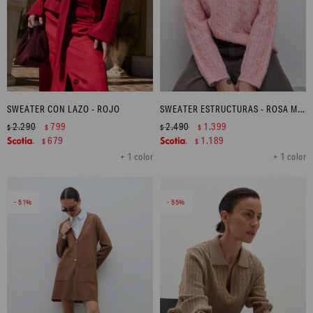
SWEATER CON LAZO - ROJO
SWEATER ESTRUCTURAS - ROSA MELANGE
2.290
799
2.490
1.399
$
$
$
$
679
1.189
$
$
+ 1 color
+ 1 color
51
55