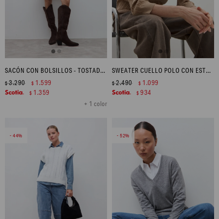
SACÓN CON BOLSILLOS - TOSTADO MELANGE
SWEATER CUELLO POLO CON ESTRUCTURAS - TOSTADO MELANGE
3.290
1.599
2.490
1.099
$
$
$
$
1.359
934
$
$
+ 1 color
44
52