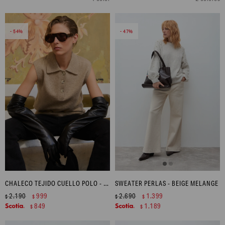
54
47
CHALECO TEJIDO CUELLO POLO - TOSTADO MELANGE
SWEATER PERLAS - BEIGE MELANGE
2.190
999
2.690
1.399
$
$
$
$
849
1.189
$
$