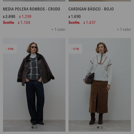
MEDIA POLERA ROMBOS - CRUDO
CARDIGAN BÁSICO - ROJO
2.990
1.299
1.690
$
$
$
1.104
1.437
$
$
+ 1 color
+ 1 color
45
51