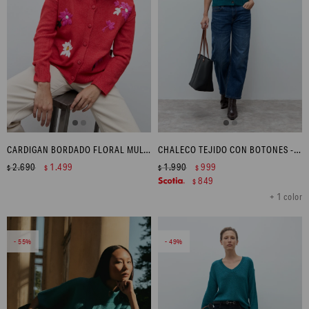
CARDIGAN BORDADO FLORAL MULTICOLOR - ROJO
CHALECO TEJIDO CON BOTONES - VERDE PETROLEO
2.690
1.499
1.990
999
$
$
$
$
849
$
+ 1 color
55
49