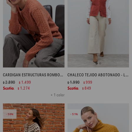
CARDIGAN ESTRUCTURAS ROMBOS - LACRE
CHALECO TEJIDO ABOTONADO - LACRE
2.890
1.499
1.990
999
$
$
$
$
1.274
849
$
$
+ 1 color
58
51