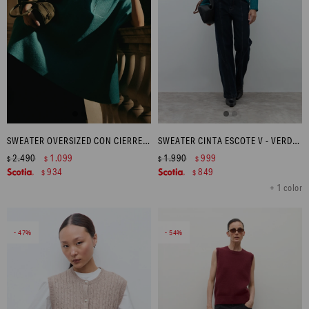
SWEATER OVERSIZED CON CIERRE - VERDE PETROLEO
SWEATER CINTA ESCOTE V - VERDE PETROLEO
2.490
1.099
1.990
999
$
$
$
$
934
849
$
$
+ 1 color
47
54