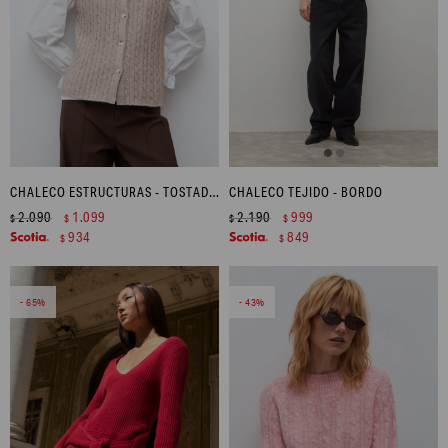
CHALECO ESTRUCTURAS - TOSTADO MELANGE
CHALECO TEJIDO - BORDO
2.090
1.099
2.190
999
$
$
$
$
934
849
$
$
65
43