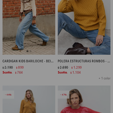
CARDIGAN KIDS BARILOCHE - BEIGE MELANGE
POLERA ESTRUCTURAS ROMBOS - OCRE
2.190
899
2.690
1.299
$
$
$
$
764
1.104
$
$
+ 1 color
44
47