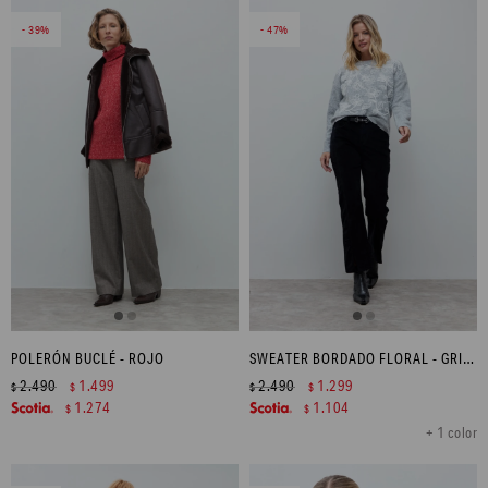
39
47
POLERÓN BUCLÉ - ROJO
SWEATER BORDADO FLORAL - GRIS MELANGE
2.490
1.499
2.490
1.299
$
$
$
$
1.274
1.104
$
$
+ 1 color