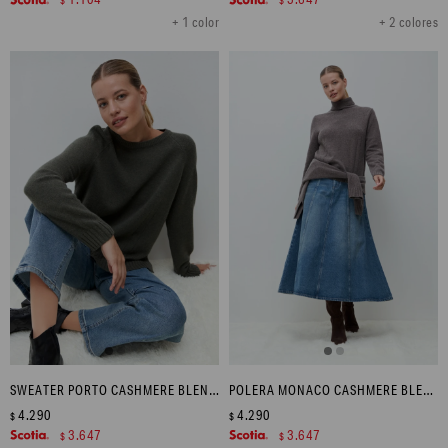
$
$
+ 1 color
+ 2 colores
SWEATER PORTO CASHMERE BLEND - VERDE OLIVA MELANGE
POLERA MONACO CASHMERE BLEND - CHOCOLATE MELANGE
4.290
4.290
$
$
3.647
3.647
$
$