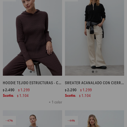
HOODIE TEJIDO ESTRUCTURAS - CHOCOLATE
SWEATER ACANALADO CON CIERRE - NEGRO
2.490
1.299
2.290
1.299
$
$
$
$
1.104
1.104
$
$
+ 1 color
47
44