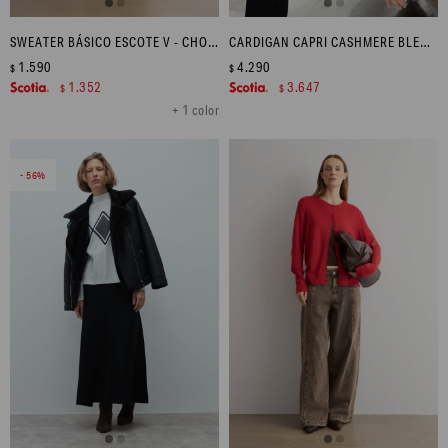
SWEATER BÁSICO ESCOTE V - CHOCOLATE
CARDIGAN CAPRI CASHMERE BLEND - CHOCOLATE MELANGE
1.590
4.290
$
$
1.352
3.647
$
$
+ 1 color
56