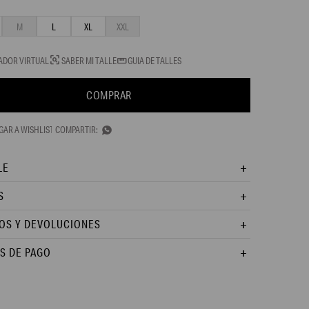
M
L
XL
XXL
ADOR VIRTUAL
SABER MI TALLE
GUIA DE TALLES
COMPRAR

LE
S
OS Y DEVOLUCIONES
S DE PAGO