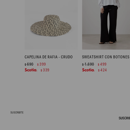
CAPELINA DE RAFIA - CRUDO
690
399
1.690
499
$
$
$
$
339
424
$
$
SUSCRIBITE