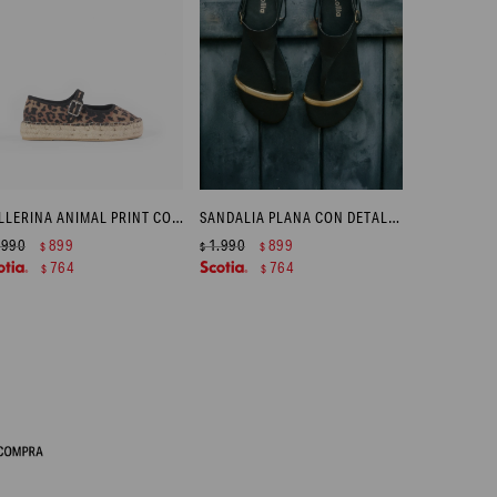
BALLERINA ANIMAL PRINT CON SUELA DE YUTE - NEGRO
SANDALIA PLANA CON DETALLE METÁLICO - NEGRO
.990
899
1.990
899
$
$
$
764
764
$
$