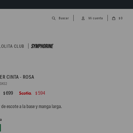
0
$
LOLITA CLUB
ER CINTA - ROSA
7GKS2
699
594
$
$
 de escote a la base y manga larga.
sa