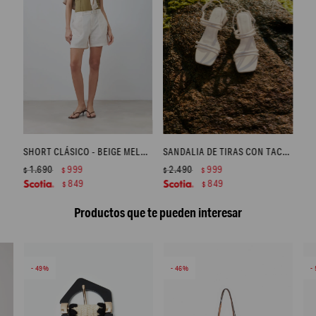
SHORT CLÁSICO - BEIGE MELANGE
SANDALIA DE TIRAS CON TACO MEDIO - CRUDO
1.690
999
2.490
999
$
$
$
$
849
849
$
$
Productos que te pueden interesar
49
46