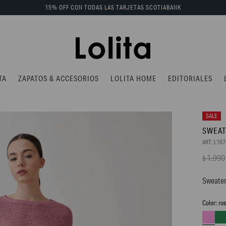
15% OFF CON TODAS LAS TARJETAS SCOTIABANK
TA
ZAPATOS & ACCESORIOS
LOLITA HOME
EDITORIALES
SWEAT
L16
1.990
$
Sweater
ro