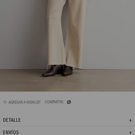
LP15GTH3
Remera escote en V. Manga corta. Confeccionada en jersey de algodón.

DETALLE
ENVÍOS