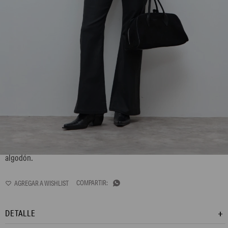
LP15GTH5
Remera escote a la base. Manga corta. Confeccionada en jersey de
algodón.

DETALLE