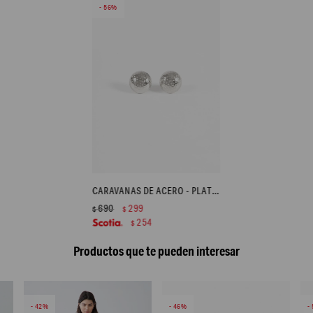
56
CARAVANAS DE ACERO - PLATEADO
690
299
$
$
254
$
Productos que te pueden interesar
42
46