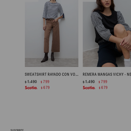
SWEATSHIRT RAYADO CON VOLADOS - BLANCO
1.490
799
1.490
799
$
$
$
$
679
679
$
$
SUSCRIBITE