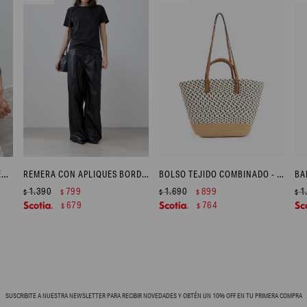
REMERA MANGAS VICHY - NEGRO
REMERA CON APLIQUES BORDADOS - NEGRO
BOLSO TEJIDO COMBINADO - CRUDO
1.390
799
1.690
899
1
$
$
$
$
$
679
764
$
$
SUSCRIBITE A NUESTRA NEWSLETTER PARA RECIBIR NOVEDADES Y OBTÉN UN 10% OFF EN TU PRIMERA COMPRA