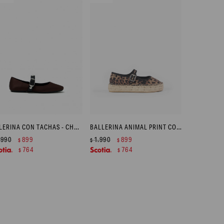
BALERINA CON TACHAS - CHOCOLATE
BALLERINA ANIMAL PRINT CON SUELA DE YUTE - NEGRO
.990
899
1.990
899
$
$
$
764
764
$
$