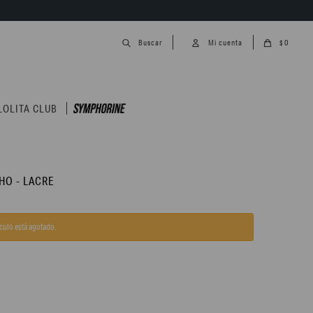
0
$
LOLITA CLUB
HO - LACRE
ículo está agotado.