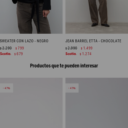
SWEATER CON LAZO - NEGRO
JEAN BARREL ETTA - CHOCOLATE
2.290
799
2.990
1.499
$
$
$
$
679
1.274
$
$
Productos que te pueden interesar
47
47