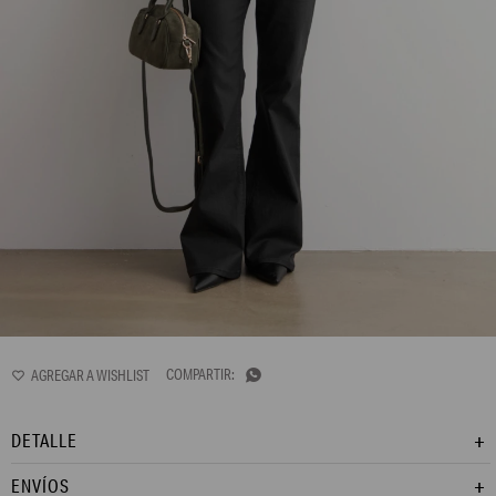
LP15GKC1
Cardigan escote a la base. Manga larga. Terminación de rib en puños.

DETALLE
ENVÍOS